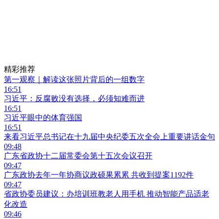
精彩推荐
第一观察｜解读这张照片背后的一组数字
16:51
习近平：反腐败没有选择，必须知难而进
16:51
习近平眼中的体育强国
16:51
来看习近平总书记在十九届中央纪委五次全会上重要讲话金句
09:48
广东省政协十二届常委会第十五次会议召开
09:47
广东政协去年一年协商议政硕果累累 共收到提案1192件
09:47
省政协委员建议：办培训班教老人用手机 推动智能产品适老
化改造
09:46