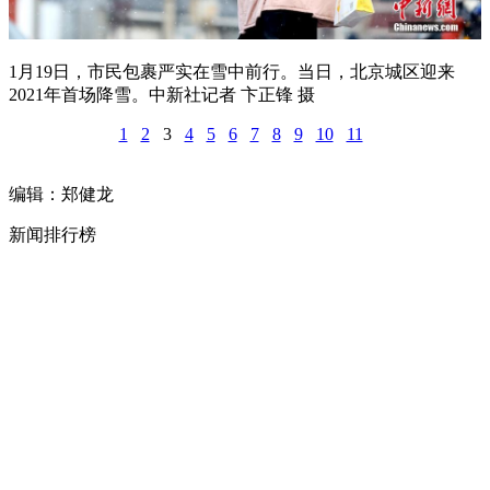
1月19日，市民包裹严实在雪中前行。当日，北京城区迎来
2021年首场降雪。中新社记者 卞正锋 摄
1
2
3
4
5
6
7
8
9
10
11
编辑：郑健龙
新闻排行榜