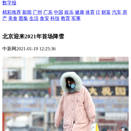
数字报
精彩推荐
新闻
广州
广东
中国
娱乐
健康
体育
IT
财富
汽车
房
产
美食
图集
生活
食安
科技
教育
军事
北京迎来2021年首场降雪
中新网
2021-01-19 12:25:36