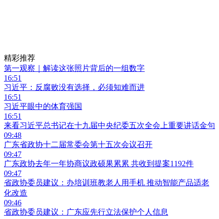
精彩推荐
第一观察｜解读这张照片背后的一组数字
16:51
习近平：反腐败没有选择，必须知难而进
16:51
习近平眼中的体育强国
16:51
来看习近平总书记在十九届中央纪委五次全会上重要讲话金句
09:48
广东省政协十二届常委会第十五次会议召开
09:47
广东政协去年一年协商议政硕果累累 共收到提案1192件
09:47
省政协委员建议：办培训班教老人用手机 推动智能产品适老
化改造
09:46
省政协委员建议：广东应先行立法保护个人信息