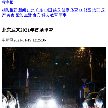
数字报
精彩推荐
新闻
广州
广东
中国
娱乐
健康
体育
IT
财富
汽车
房
产
美食
图集
生活
食安
科技
教育
军事
北京迎来2021年首场降雪
中新网
2021-01-19 12:25:36