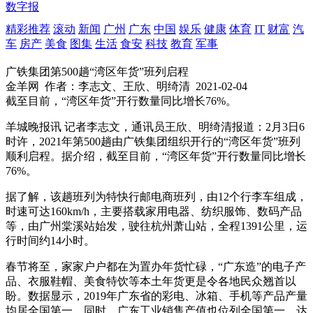
数字报
精彩推荐
滚动
新闻
广州
广东
中国
娱乐
健康
体育
IT
财富
汽
车
房产
美食
图集
生活
食安
科技
教育
军事
广铁集团第500趟“湾区年货”班列启程
金羊网
作者：李志文、王欣、明绮清
2021-02-04
截至目前，“湾区年货”开行数量同比增长76%。
羊城晚报讯 记者李志文，通讯员王欣、明绮清报道：2月3日6
时许，2021年第500趟由广铁集团组织开行的“湾区年货”班列
顺利启程。据介绍，截至目前，“湾区年货”开行数量同比增长
76%。
据了解，该趟班列为特快行邮电商班列，由12个行李车组成，
时速可达160km/h，主要搭载家用电器、纺织服饰、数码产品
等，由广州棠溪站始发，驶往杭州萧山站，全程1391公里，运
行时间约14小时。
春节将至，家家户户都在为置办年货忙碌，“广东造”的电子产
品、衣服鞋帽、美食特饮等本土年货更是令各地民众翘首以
盼。数据显示，2019年广东省的彩电、冰箱、手机等产品产量
均居全国第一，同时，广东工业销售产值也位列全国第一，达