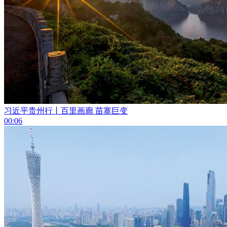
习近平贵州行丨百里画廊 苗寨巨变
00:06