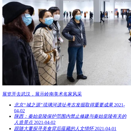
展览开去武汉，展示岭南美术名家风采
北京“城之源”琉璃河遗址考古发掘取得重要成果
2021-
04-02
陕西：秦始皇陵保护范围内禁止修建与秦始皇陵有关的
人造景点
2021-04-02
跟随大董探寻美食背后蕴藏的人文情怀
2021-04-01