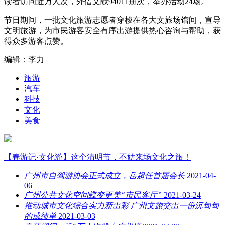
读者访问近万人次，外借文献94011册次，举办活动24场。
节日期间，一批文化旅游志愿者穿梭在各大文旅场馆间，宣导
文明旅游，为市民游客安全有序出游提供热心咨询与帮助，获
得众多游客点赞。
编辑：李力
旅游
汽车
科技
文化
美食
【春游记·文化游】这个清明节，不妨来场文化之旅！
广州市自驾游协会正式成立，岳超任首届会长
2021-04-
06
广州公共文化空间蝶变更美“市民客厅”
2021-03-24
推动城市文化综合实力新出彩 广州文旅交出一份沉甸甸
的成绩单
2021-03-03