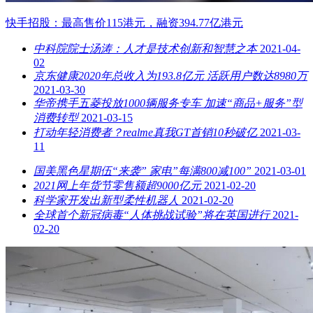
快手招股：最高售价115港元，融资394.77亿港元
中科院院士汤涛：人才是技术创新和智慧之本
2021-04-
02
京东健康2020年总收入为193.8亿元 活跃用户数达8980万
2021-03-30
华帝携手五菱投放1000辆服务专车 加速“商品+服务”型
消费转型
2021-03-15
打动年轻消费者？realme真我GT首销10秒破亿
2021-03-
11
国美黑色星期伍“来袭” 家电”每满800减100”
2021-03-01
2021网上年货节零售额超9000亿元
2021-02-20
科学家开发出新型柔性机器人
2021-02-20
全球首个新冠病毒“人体挑战试验”将在英国进行
2021-
02-20