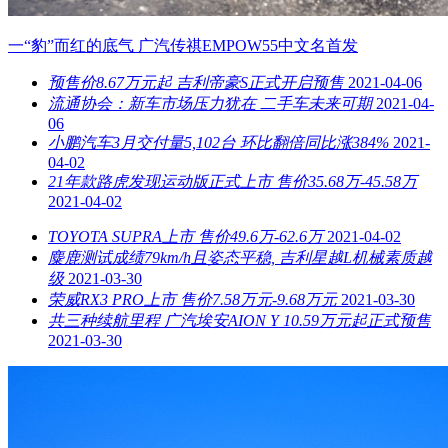
一“豹”而红的底气 广汽传祺EMPOW55中文名首发
预售价8.67万元起 吉利帝豪S正式开启预售
2021-04-06
流通协会：新车市场压力犹在 二手车未来可期
2021-04-
06
小鹏汽车3月交付量5,102台 环比翻倍同比涨384%
2021-
04-02
21年款路虎发现运动版正式上市 售价35.68万-45.58万
2021-04-02
TOYOTA SUPRA上市 售价49.6万-62.6万
2021-04-02
麋鹿测试成绩79km/h且姿态平稳, 吉利星越L机械素质越
级
2021-03-30
荣威RX3 PRO上市 售价7.58万元-9.68万元
2021-03-30
共三种续航里程 广汽埃安AION Y 10.59万元起正式预售
2021-03-30