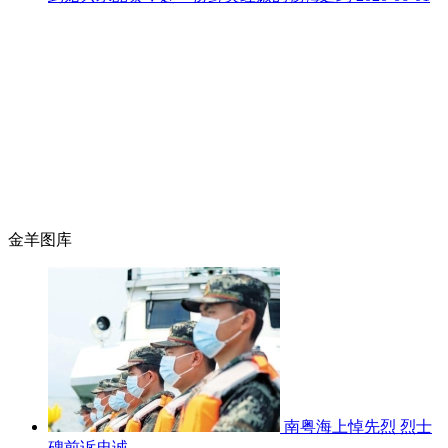
金羊图库
南粤海上悼先烈 烈士
碑前诉忠诚