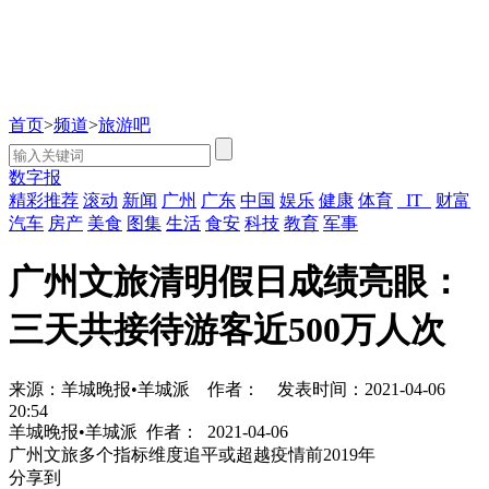
首页
>
频道
>
旅游吧
数字报
精彩推荐
滚动
新闻
广州
广东
中国
娱乐
健康
体育
IT
财富
汽车
房产
美食
图集
生活
食安
科技
教育
军事
广州文旅清明假日成绩亮眼：
三天共接待游客近500万人次
来源：羊城晚报•羊城派
作者：
发表时间：2021-04-06
20:54
羊城晚报•羊城派
作者：
2021-04-06
广州文旅多个指标维度追平或超越疫情前2019年
分享到