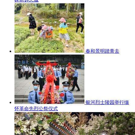
春和景明踏青去
银河烈士陵园举行缅
怀革命先烈公祭仪式