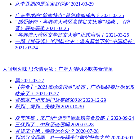
从李亚鹏的原生家庭说起
2021-03-29
广东美术的“岭南特点”是怎样炼成的？
2021-03-25
“感受岭南：粤港澳大湾区高校征文比赛”揭晓，《南
音》获特等奖
2021-03-25
“粤港澳大湾区文学征文大赛”正式启动！
2021-03-25
一部《晨昏线》半部航空史：詹东新笔下的“中国机长”
2021-03-24
人间烟火味 思念情更浓：广府人清明必吃美食清单
黑
2021-03-27
【美食】“2021黑珍珠榜单”发布，广州钻级餐厅探觅攻
略来了！
2021-03-27
肯德基广州市场门店突破600家
2020-12-29
秋到，蟹到，美味到
2020-10-30
双节连璧，来广州“逛吃”请拿稳美食攻略！
2020-09-24
三伏到了，中秋还会远吗
2020-07-28
月饼来争艳，哪款你会爱？
2020-07-28
到始兴水晶寨，赴一份鲜美红嫩的杨梅之约
2020-06-01