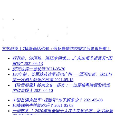
文艺战疫｜7幅漫画话你知：违反疫情防控规定后果很严重！
行花街、沙河粉、湛江木偶戏……广东18项非遗晋升“国
家级”
2021-06-13
想写这样一首长诗
2021-05-20
180年前，英军就从这里进犯广州——沥滘水道、珠江与
第一次鸦片战争的故事
2021-05-18
【珍贵影像】岭南文史 | 杨奇：一位穿梭粤港冒险犯难
的传奇报人
2021-05-10
中国首辆火星车“祝融号”你了解多少？
2021-05-08
10块钱的牛排能吃吗？
2021-05-08
一周艺文 ｜ 2020年度全国十大考古发现公布，新书新展