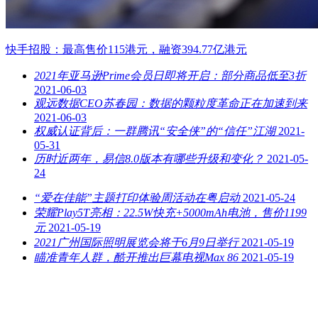
快手招股：最高售价115港元，融资394.77亿港元
2021年亚马逊Prime会员日即将开启：部分商品低至3折
2021-06-03
观远数据CEO苏春园：数据的颗粒度革命正在加速到来
2021-06-03
权威认证背后：一群腾讯“安全侠”的“信任”江湖
2021-
05-31
历时近两年，易信8.0版本有哪些升级和变化？
2021-05-
24
“爱在佳能”主题打印体验周活动在粤启动
2021-05-24
荣耀Play5T亮相：22.5W快充+5000mAh电池，售价1199
元
2021-05-19
2021广州国际照明展览会将于6月9日举行
2021-05-19
瞄准青年人群，酷开推出巨幕电视Max 86
2021-05-19