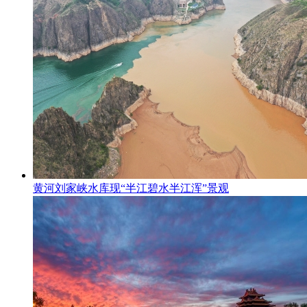
黄河刘家峡水库现“半江碧水半江浑”景观