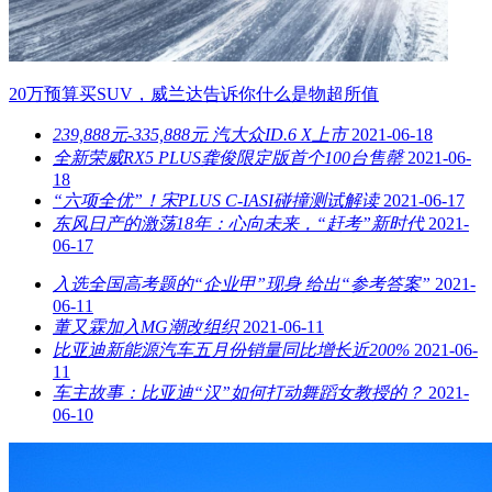
20万预算买SUV，威兰达告诉你什么是物超所值
239,888元-335,888元 汽大众ID.6 X上市
2021-06-18
全新荣威RX5 PLUS龚俊限定版首个100台售罄
2021-06-
18
“六项全优”！宋PLUS C-IASI碰撞测试解读
2021-06-17
东风日产的激荡18年：心向未来，“赶考”新时代
2021-
06-17
入选全国高考题的“企业甲”现身 给出“参考答案”
2021-
06-11
董又霖加入MG潮改组织
2021-06-11
比亚迪新能源汽车五月份销量同比增长近200%
2021-06-
11
车主故事：比亚迪“汉”如何打动舞蹈女教授的？
2021-
06-10