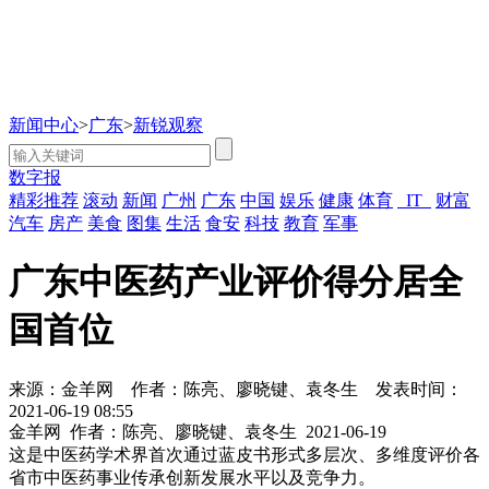
新闻中心
>
广东
>
新锐观察
数字报
精彩推荐
滚动
新闻
广州
广东
中国
娱乐
健康
体育
IT
财富
汽车
房产
美食
图集
生活
食安
科技
教育
军事
​广东中医药产业评价得分居全
国首位
来源：金羊网
作者：陈亮、廖晓键、袁冬生
发表时间：
2021-06-19 08:55
金羊网
作者：陈亮、廖晓键、袁冬生
2021-06-19
这是中医药学术界首次通过蓝皮书形式多层次、多维度评价各
省市中医药事业传承创新发展水平以及竞争力。