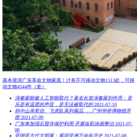
基本摸清广东革命文物家底！计有不可移动文物1513处，可移
动文物4544件（套）
演奏家能被人工智能取代？著名长笛演奏家刘作亮：音
乐是有温度的声音，是无法被取代的
2021-07-10
孙中山亲笔信、飞虎队系列展品……广州华侨博物馆开
馆
2021-07-09
广东将加强石窟寺保护利用 开展妆彩涂画整治
2021-07-
08
亚细亚古代文明展：展现亚洲万余年历史
2021-07-08