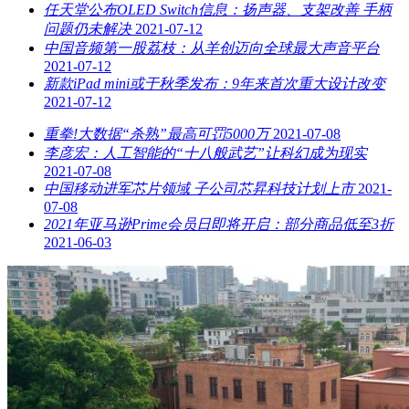
任天堂公布OLED Switch信息：扬声器、支架改善 手柄
问题仍未解决
2021-07-12
中国音频第一股荔枝：从羊创迈向全球最大声音平台
2021-07-12
新款iPad mini或于秋季发布：9年来首次重大设计改变
2021-07-12
重拳!大数据“杀熟”最高可罚5000万
2021-07-08
李彦宏：人工智能的“十八般武艺”让科幻成为现实
2021-07-08
中国移动进军芯片领域 子公司芯昇科技计划上市
2021-
07-08
2021年亚马逊Prime会员日即将开启：部分商品低至3折
2021-06-03