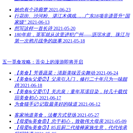
她也有个诗廊梦
2021-06-23
行花街、沙河粉、湛江木偶戏……广东18项非遗晋升“国
家级”
2021-06-13
想写这样一首长诗
2021-05-20
180年前，英军就从这里进犯广州——沥滘水道、珠江与
第一次鸦片战争的故事
2021-05-18
五一觅食攻略：舌尖上的漫游即将开启
【美食】芳香蔬菜：清新美味舌尖舞动
2021-06-24
【美食&父爱②】父亲引入门，修行二十年只为一味靓
鸡
2021-06-18
【美食&父爱①】关志泉：童年耳濡目染，转几十载找
回美食初心
2021-06-17
为食猫手记|记取最美好的味道
2021-06-12
客家地道美食，法餐方式登场
2021-05-27
【母爱&美食⑧】忠于初心，致敬伟大母亲
2021-05-09
【母爱&美食③】85后厨二代接棒家族生意，代代传承