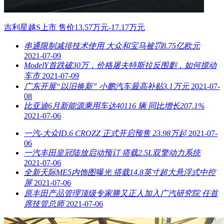
吉利星越S上市 售价13.57万元-17.17万元
串通限制减排技术使用 大众和宝马被罚8.75亿欧元
2021-07-09
ModelY首跌破30万，价格屠夫特斯拉反围剿，如何搅动
车市
2021-07-09
广东开展“以旧换新” 小鹏汽车最高补贴3.1万元
2021-07-
08
比亚迪6月新能源乘用车达40116 辆 同比增长207.1%
2021-07-06
一汽-大众ID.6 CROZZ 正式开启预售 23.98万起
2021-07-
06
一汽丰田皇冠陆放启动预订 搭载2.5L双擎动力系统
2021-07-06
全新天际ME5内饰图曝光 搭载14.8英寸超大悬浮式中控
屏
2021-07-06
原丰田产品管理顶级专家勝又正人加入广汽研究院 任首
席技管总师
2021-07-06