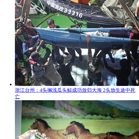
浙江台州：4头搁浅瓜头鲸成功放归大海 2头放生途中死
亡