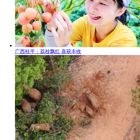
广西桂平：荔枝飘红 喜获丰收