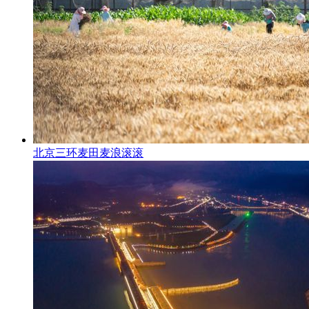
北京三环麦田麦浪滚滚