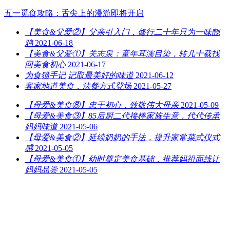
五一觅食攻略：舌尖上的漫游即将开启
【美食&父爱②】父亲引入门，修行二十年只为一味靓
鸡
2021-06-18
【美食&父爱①】关志泉：童年耳濡目染，转几十载找
回美食初心
2021-06-17
为食猫手记|记取最美好的味道
2021-06-12
客家地道美食，法餐方式登场
2021-05-27
【母爱&美食⑧】忠于初心，致敬伟大母亲
2021-05-09
【母爱&美食③】85后厨二代接棒家族生意，代代传承
妈妈味道
2021-05-06
【母爱&美食②】延续奶奶的手法，提升家常菜式仪式
感
2021-05-05
【母爱&美食①】幼时奠定美食基础，推荐妈祖面线让
妈妈品尝
2021-05-05