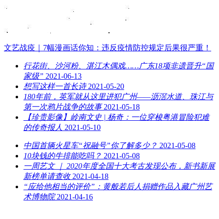
文艺战疫｜7幅漫画话你知：违反疫情防控规定后果很严重！
行花街、沙河粉、湛江木偶戏……广东18项非遗晋升“国
家级”
2021-06-13
想写这样一首长诗
2021-05-20
180年前，英军就从这里进犯广州——沥滘水道、珠江与
第一次鸦片战争的故事
2021-05-18
【珍贵影像】岭南文史 | 杨奇：一位穿梭粤港冒险犯难
的传奇报人
2021-05-10
中国首辆火星车“祝融号”你了解多少？
2021-05-08
10块钱的牛排能吃吗？
2021-05-08
一周艺文 ｜ 2020年度全国十大考古发现公布，新书新展
新榜单请查收
2021-04-18
“应给他相当的评价”：黄般若后人捐赠作品入藏广州艺
术博物院
2021-04-16