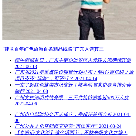
“建党百年红色旅游百条精品线路”广东入选其三
端午假期首日，广东主要旅游景区未发现人流拥堵现象
2021-06-13
广东省2021年重点建设项目计划公布：前4位百亿级文旅
项目齐齐“玩海”，可还行？
2021-04-14
一文了解红色旅游市场变迁！赣粤两省党史教育推介会
举行
2021-04-08
广州文旅清明成绩亮眼：三天共接待游客近500万人次
2021-04-06
广州市自驾游协会正式成立，岳超任首届会长
2021-04-
06
广州公共文化空间蝶变更美“市民客厅”
2021-03-24
【春游记·文化游】这个清明节，不妨来场文化之旅！