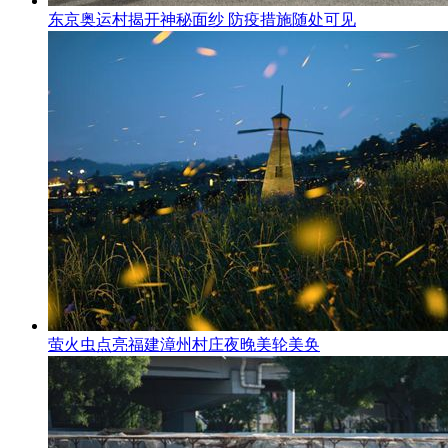
东京奥运村揭开神秘面纱 防疫措施随处可见
萤火虫点亮福建漳州村庄夜晚美轮美奂