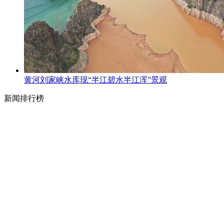
黄河刘家峡水库现“半江碧水半江浑”景观
新闻排行榜