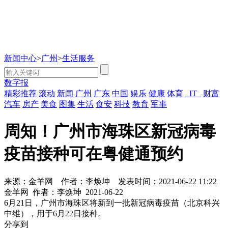
新闻中心
>
广州
>
生活服务
数字报
精彩推荐
滚动
新闻
广州
广东
中国
娱乐
健康
体育
IT
财富
汽车
房产
美食
图集
生活
食安
科技
教育
军事
周知！广州市海珠区新冠病毒
疫苗接种可在粤健通预约
来源：金羊网
作者：李焕坤
发表时间：2021-06-22 11:22
金羊网
作者：李焕坤
2021-06-22
6月21日，广州市海珠区将新到一批新冠病毒疫苗（北京科兴
中维），用于6月22日接种。
分享到