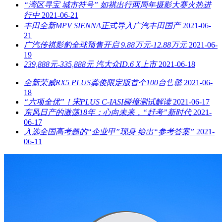
“湾区寻宝 城市符号” 如祺出行两周年摄影大赛火热进
行中
2021-06-21
丰田全新MPV SIENNA正式导入广汽丰田国产
2021-06-
21
广汽传祺影豹全球预售开启 9.88万元-12.88万元
2021-06-
19
239,888元-335,888元 汽大众ID.6 X上市
2021-06-18
全新荣威RX5 PLUS龚俊限定版首个100台售罄
2021-06-
18
“六项全优”！宋PLUS C-IASI碰撞测试解读
2021-06-17
东风日产的激荡18年：心向未来，“赶考”新时代
2021-
06-17
入选全国高考题的“企业甲”现身 给出“参考答案”
2021-
06-11