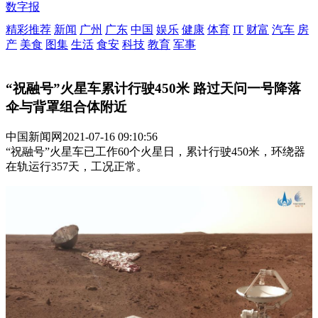
数字报
精彩推荐
新闻
广州
广东
中国
娱乐
健康
体育
IT
财富
汽车
房
产
美食
图集
生活
食安
科技
教育
军事
“祝融号”火星车累计行驶450米 路过天问一号降落
伞与背罩组合体附近
中国新闻网
2021-07-16 09:10:56
“祝融号”火星车已工作60个火星日，累计行驶450米，环绕器
在轨运行357天，工况正常。