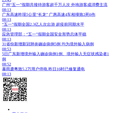
广州“五一”假期共接待游客超千万人次 外地游客成消费主流
08:13
广东高速昨现5公里“长龙” 广惠高速4车相撞致2死6伤
08:13
“五一”假期全国2.3亿人次出游 超疫前同期水平
08:13
应急管理部：“五一”假期全国安全形势总体平稳
08:13
31省份新增新冠肺炎确诊病例5例 均为境外输入病例
08:53
5日广东新增境外输入确诊病例1例、境外输入无症状感染者1
例
08:52
暴雨袭粤致5.2万用户停电 昨日16时已修复通电
08:13