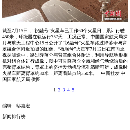
截至7月15日，“祝融号”火星车已工作60个火星日，累计行驶
450米，环绕器在轨运行357天，工况正常。中国国家航天局探
月与航天工程中心15日公开了“祝融号”火星车路过降落伞与背
罩组合体附近拍摄的图像。“祝融号”火星车7月12日在南向巡
视探测途中，路过降落伞与背罩组合体附近，利用导航地形相
机对组合体进行成像，图中可见降落伞全貌和经气动烧蚀后的
完整背罩结构，背罩上的姿控发动机导流孔清晰可辨，成像时
火星车距离背罩约30米，距离着陆点约350米。 中新社发 中
国国家航天局 供图
1
2
3
4
5
编辑：邬嘉宏
新闻排行榜