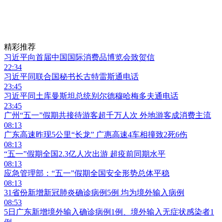
精彩推荐
习近平向首届中国国际消费品博览会致贺信
22:34
习近平同联合国秘书长古特雷斯通电话
23:45
习近平同土库曼斯坦总统别尔德穆哈梅多夫通电话
23:45
广州“五一”假期共接待游客超千万人次 外地游客成消费主流
08:13
广东高速昨现5公里“长龙” 广惠高速4车相撞致2死6伤
08:13
“五一”假期全国2.3亿人次出游 超疫前同期水平
08:13
应急管理部：“五一”假期全国安全形势总体平稳
08:13
31省份新增新冠肺炎确诊病例5例 均为境外输入病例
08:53
5日广东新增境外输入确诊病例1例、境外输入无症状感染者1