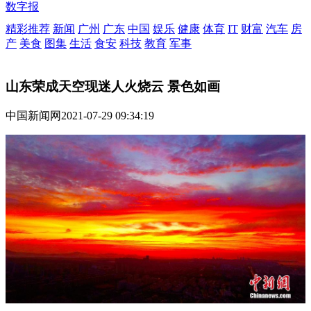
数字报
精彩推荐
新闻
广州
广东
中国
娱乐
健康
体育
IT
财富
汽车
房
产
美食
图集
生活
食安
科技
教育
军事
山东荣成天空现迷人火烧云 景色如画
中国新闻网
2021-07-29 09:34:19