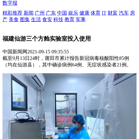
数字报
精彩推荐
新闻
广州
广东
中国
娱乐
健康
体育
IT
财富
汽车
房
产
美食
图集
生活
食安
科技
教育
军事
福建仙游三个方舱实验室投入使用
中国新闻网
2021-09-15 09:35:55
截至9月13日24时，莆田市累计报告新冠病毒核酸阳性85例
（均在仙游县），其中确诊病例64例、无症状感染者21例。