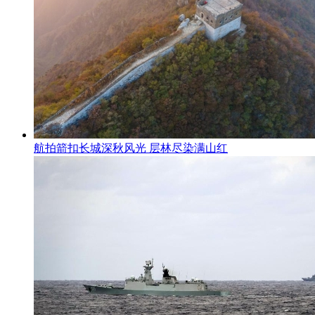
航拍箭扣长城深秋风光 层林尽染满山红