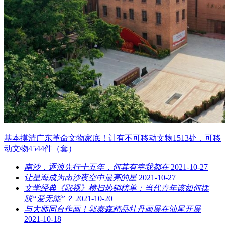
基本摸清广东革命文物家底！计有不可移动文物1513处，可移
动文物4544件（套）
南沙，逐浪先行十五年，何其有幸我都在
2021-10-27
让星海成为南沙夜空中最亮的星
2021-10-27
文学经典《鄙视》横扫热销榜单：当代青年该如何摆
脱“爱无能”？
2021-10-20
与大师同台作画！郭泰森精品牡丹画展在汕尾开展
2021-10-18