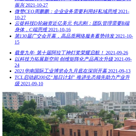
振兴
2021-10-27
微赞CEO周鹏鹏：企业业务需要利用好私域思维
2021-
10-27
云徙科技D轮融资近亿美元 包志刚：团队管理需要B端
身体，C端思维
2021-10-16
第130届广交会开幕，高品质网络服务蓄势待发
2021-10-
15
载誉九年· 第十届阿拉丁神灯奖荣耀启航！
2021-09-26
以科技力拓展新空间 创维矩阵化产品再次升级
2021-09-
24
2021华南国际工业博览会九月底在深圳开幕
2021-09-13
TCL启动超200亿“旭日计划” 推进生态领先助力产业升
级
2021-09-10