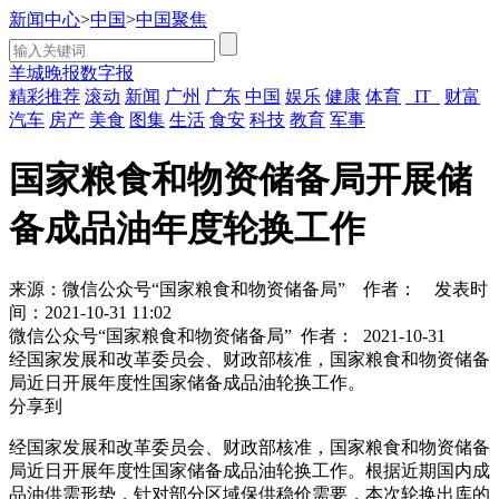
新闻中心
>
中国
>
中国聚焦
羊城晚报数字报
精彩推荐
滚动
新闻
广州
广东
中国
娱乐
健康
体育
IT
财富
汽车
房产
美食
图集
生活
食安
科技
教育
军事
国家粮食和物资储备局开展储
备成品油年度轮换工作
来源：微信公众号“国家粮食和物资储备局”
作者：
发表时
间：2021-10-31 11:02
微信公众号“国家粮食和物资储备局”
作者：
2021-10-31
经国家发展和改革委员会、财政部核准，国家粮食和物资储备
局近日开展年度性国家储备成品油轮换工作。
分享到
经国家发展和改革委员会、财政部核准，国家粮食和物资储备
局近日开展年度性国家储备成品油轮换工作。根据近期国内成
品油供需形势，针对部分区域保供稳价需要，本次轮换出库的