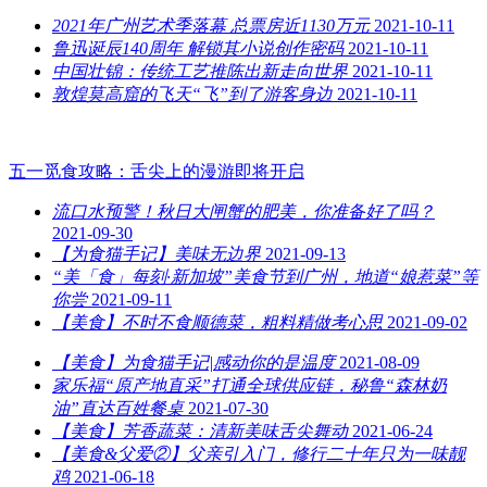
2021年广州艺术季落幕 总票房近1130万元
2021-10-11
鲁迅诞辰140周年 解锁其小说创作密码
2021-10-11
中国壮锦：传统工艺推陈出新走向世界
2021-10-11
敦煌莫高窟的飞天“飞”到了游客身边
2021-10-11
五一觅食攻略：舌尖上的漫游即将开启
流口水预警！秋日大闸蟹的肥美，你准备好了吗？
2021-09-30
【为食猫手记】美味无边界
2021-09-13
“美「食」每刻·新加坡”美食节到广州，地道“娘惹菜”等
你尝
2021-09-11
【美食】不时不食顺德菜，粗料精做考心思
2021-09-02
【美食】为食猫手记|感动你的是温度
2021-08-09
家乐福“原产地直采”打通全球供应链，秘鲁“森林奶
油”直达百姓餐桌
2021-07-30
【美食】芳香蔬菜：清新美味舌尖舞动
2021-06-24
【美食&父爱②】父亲引入门，修行二十年只为一味靓
鸡
2021-06-18