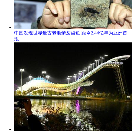
中国发现世界最古老肋鳞裂齿鱼 距今2.44亿年为亚洲首
现