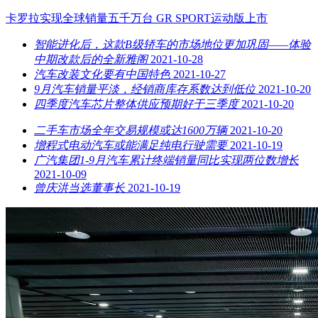
卡罗拉实现全球销量五千万台 GR SPORT运动版上市
智能进化后，这款B级轿车的市场地位更加巩固——体验
中期改款后的全新雅阁
2021-10-28
汽车改装文化要有中国特色
2021-10-27
9月汽车销量平淡，经销商库存系数达到低位
2021-10-20
四季度汽车芯片整体供应预期好于三季度
2021-10-20
二手车市场全年交易规模或达1600万辆
2021-10-20
增程式电动汽车或能满足纯电行驶需要
2021-10-19
广汽集团1-9月汽车累计终端销量同比实现两位数增长
2021-10-09
曾庆洪当选董事长
2021-10-19