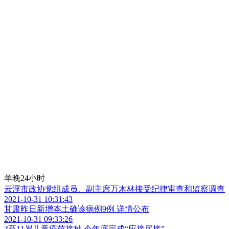
羊晚24小时
云浮市政协党组成员、副主席万木林接受纪律审查和监察调查
2021-10-31 10:31:43
甘肃昨日新增本土确诊病例9例 详情公布
2021-10-31 09:33:26
3至11岁儿童疫苗接种 今年底完成“应接尽接”