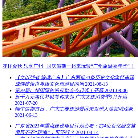
花样金秋 乐享广州 | 国庆假期一起来玩转“广州旅游嘉年华”！
【文以强省 旅读广东】广东两批70条历史文化游径串珠
成链建设世界级文化旅游目的地
2021-08-13
第29届广州国际旅游展览会今起线上开幕
2021-08-06
近千万元惠民补贴等你来领 广东文旅消费季9月开启
2021-07-20
端午假期首日，广东主要旅游景区未发现人流拥堵现象
2021-06-13
广东省2021年重点建设项目计划公布：前4位百亿级文旅
项目齐齐“玩海”，可还行？
2021-04-14