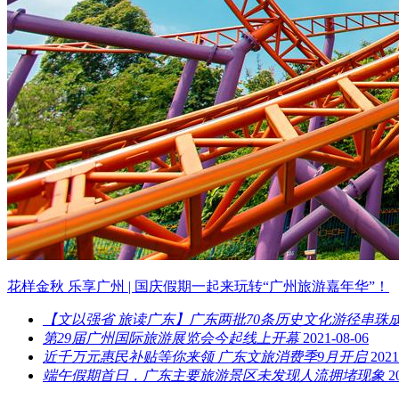
花样金秋 乐享广州 | 国庆假期一起来玩转“广州旅游嘉年华”！
【文以强省 旅读广东】广东两批70条历史文化游径串珠
第29届广州国际旅游展览会今起线上开幕
2021-08-06
近千万元惠民补贴等你来领 广东文旅消费季9月开启
2021
端午假期首日，广东主要旅游景区未发现人流拥堵现象
2