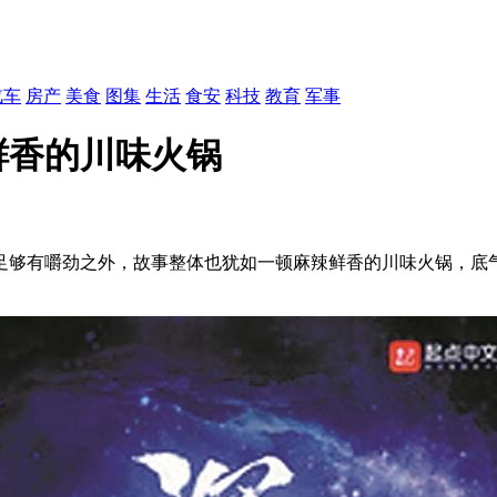
汽车
房产
美食
图集
生活
食安
科技
教育
军事
鲜香的川味火锅
够有嚼劲之外，故事整体也犹如一顿麻辣鲜香的川味火锅，底气和