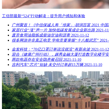
工信部最新“524”行动解读：提升用户感知和体验
广州聚首！《中信保诚人寿「传家」·胡润百富 2021 
家居行业“涨”声一片 加快低碳发展成企业新出路
2021-11
废弃食用油脂炼成柴油甘油和沥青
2021-11-12
很多网游并非真正电竞 学电竞要掌握“十八般武艺”
2021-
金发科技：“70亿口罩订单说没就没”有新余波
2021-11-12
迎合《健康广州行动》，越秀金融大厦打造数字化楼宇安
两款电器存在安全隐患被召回
2021-11-10
吉利汽车“芯片”短缺 未交付订单超15万辆
2021-11-10