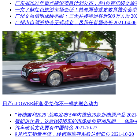
广东省2021年重点建设项目计划公布：前4位百亿级文旅
一文了解红色旅游市场变迁！赣粤两省党史教育推介会举
广州文旅清明成绩亮眼：三天共接待游客近500万人次
20
广州市自驾游协会正式成立，岳超任首届会长
2021-04-06
日产e-POWER轩逸 带给你不一样的融合动力
"智能吉利2025"战略发布 5年内推出25款新能源产品
2021
智能进化后，这款B级轿车的市场地位更加巩固——体验
汽车改装文化要有中国特色
2021-10-27
9月汽车销量平淡，经销商库存系数达到低位
2021-10-20