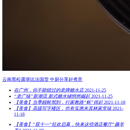
云南黑松露堪比法国货 中厨分享好煮意
在广州，你不能错过的老牌糖水店
2021-11-25
“老广味”新潮流 新式糖水铺悄然崛起
2021-11-25
【美食】当季靓蚝驾到，行家教路“蚝”得起
2021-11-18
【美食】高级写字楼区，也有实惠米其林家常味
2021-
11-18
【美食】“双十一”狂欢启幕，快来这些酒店餐厅“薅羊