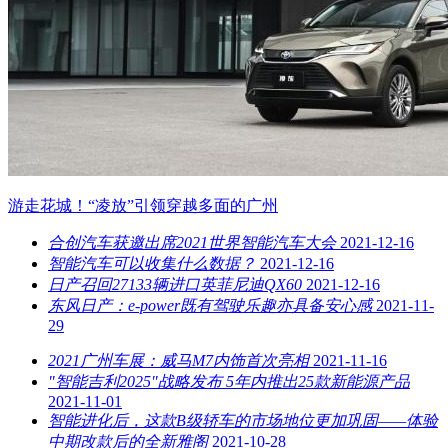
游走花城！“凌放”引领穿越多面的广州
合创汽车获邀出席2021世界智能汽车大会
2021-12-16
智能汽车可以收集什么数据？
2021-12-16
日产召回27133辆进口英菲尼迪QX60
2021-12-16
东风日产：e-power既有驾驶乐趣亦具备安心感
2021-11-
29
2021广州车展：威马M7内饰首次亮相
2021-11-16
"智能吉利2025"战略发布 5年内推出25款新能源产品
2021-11-01
智能进化后，这款B级轿车的市场地位更加巩固——体验
中期改款后的全新雅阁
2021-10-28