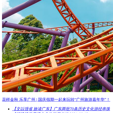
花样金秋 乐享广州 | 国庆假期一起来玩转“广州旅游嘉年华”！
【文以强省 旅读广东】广东两批70条历史文化游径串珠