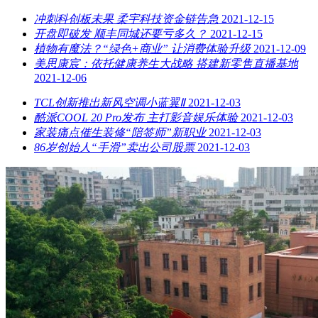
冲刺科创板未果 柔宇科技资金链告急
2021-12-15
开盘即破发 顺丰同城还要亏多久？
2021-12-15
植物有魔法？“绿色+商业” 让消费体验升级
2021-12-09
美思康宸：依托健康养生大战略 搭建新零售直播基地
2021-12-06
TCL创新推出新风空调小蓝翼Ⅱ
2021-12-03
酷派COOL 20 Pro发布 主打影音娱乐体验
2021-12-03
家装痛点催生装修“陪签师”新职业
2021-12-03
86岁创始人“手滑”卖出公司股票
2021-12-03