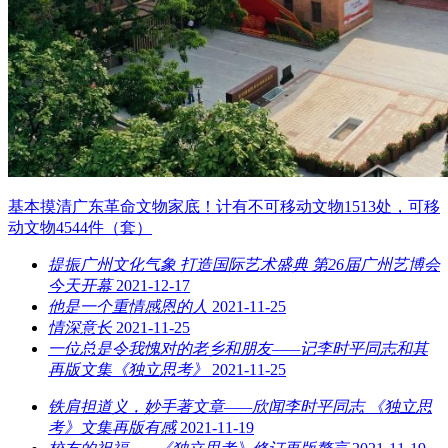
基本摸清广东革命文物家底！计有不可移动文物1513处，可移
动文物4544件（套）
提振广州文化气象 打造国际艺术盛典 第26届广州艺博会
今天开幕
2021-12-17
他是一个重情感恩的人
2021-11-25
情深意长
2021-11-25
一位总是令我愧对的老乡和朋友——记李时平同志和其
再版文集《独立思考》
2021-11-25
铁肩担道义，妙手著文章——欣闻李时平同志 《独立思
考》文集再版有感
2021-11-19