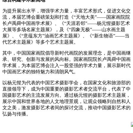
为提升展出水平，增强学术力量，丰富艺术形式，促进文化交
流，本届艺博会重磅策划和打造《“天地大美”——国家画院院
长卢禹舜中国画学术展》、《“天涯若邻”——杨元惺摄影艺术
大展等多场名家主题展》，及《“四象无极”——山水画主题
展》、《“意蕴东方”油画艺术主题展》、《“新生物语”——当
代艺术主题展》等多个艺术主题展。
其中，中国国家画院倡导新时代画院的发展理念，是中国画继
承、研究、创新与发展的风向标。国家画院院长卢禹舜中国画
学术展，为本届艺博会注入一股坚强的学术力量，展示新时代
中国画艺术的独特魅力和清朗风气。
以杨元惺为代表的中国艺术摄影学会，在国家文化和旅游部的
直接领导下，成为中国重要的摄影艺术者交流平台，代表了中
国摄影艺术的主流发展方向。通过杨元惺的摄影艺术主题展，
展示中国和世界各地的人文地理景观，让观众领略到自然和人
文之美，激发摄影艺术者间的探讨交流，推动中国摄影艺术的
弘扬与传播。