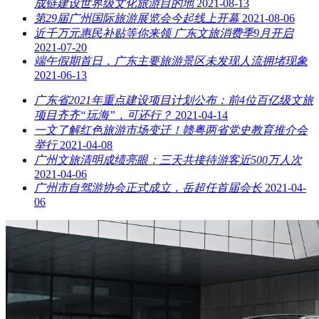
成链建设世界级文化旅游目的地
2021-08-13
第29届广州国际旅游展览会今起线上开幕
2021-08-06
近千万元惠民补贴等你来领 广东文旅消费季9月开启
2021-07-20
端午假期首日，广东主要旅游景区未发现人流拥堵现象
2021-06-13
广东省2021年重点建设项目计划公布：前4位百亿级文旅
项目齐齐“玩海”，可还行？
2021-04-14
一文了解红色旅游市场变迁！赣粤两省党史教育推介会
举行
2021-04-08
广州文旅清明成绩亮眼：三天共接待游客近500万人次
2021-04-06
广州市自驾游协会正式成立，岳超任首届会长
2021-04-
06