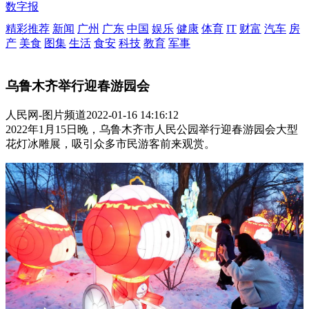
数字报
精彩推荐
新闻
广州
广东
中国
娱乐
健康
体育
IT
财富
汽车
房
产
美食
图集
生活
食安
科技
教育
军事
乌鲁木齐举行迎春游园会
人民网-图片频道
2022-01-16 14:16:12
2022年1月15日晚，乌鲁木齐市人民公园举行迎春游园会大型
花灯冰雕展，吸引众多市民游客前来观赏。