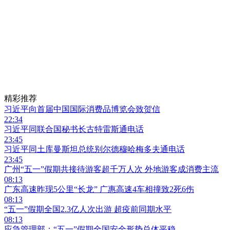
精彩推荐
习近平向首届中国国际消费品博览会致贺信
22:34
习近平同联合国秘书长古特雷斯通电话
23:45
习近平同土库曼斯坦总统别尔德穆哈梅多夫通电话
23:45
广州“五一”假期共接待游客超千万人次 外地游客成消费主流
08:13
广东高速昨现5公里“长龙” 广惠高速4车相撞致2死6伤
08:13
“五一”假期全国2.3亿人次出游 超疫前同期水平
08:13
应急管理部：“五一”假期全国安全形势总体平稳