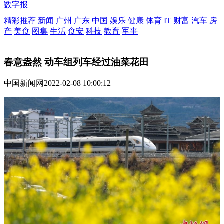
数字报
精彩推荐
新闻
广州
广东
中国
娱乐
健康
体育
IT
财富
汽车
房
产
美食
图集
生活
食安
科技
教育
军事
春意盎然 动车组列车经过油菜花田
中国新闻网
2022-02-08 10:00:12