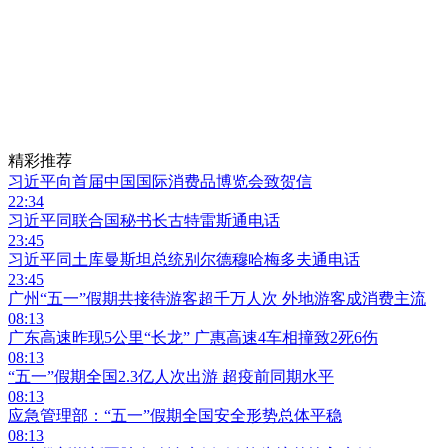
精彩推荐
习近平向首届中国国际消费品博览会致贺信
22:34
习近平同联合国秘书长古特雷斯通电话
23:45
习近平同土库曼斯坦总统别尔德穆哈梅多夫通电话
23:45
广州“五一”假期共接待游客超千万人次 外地游客成消费主流
08:13
广东高速昨现5公里“长龙” 广惠高速4车相撞致2死6伤
08:13
“五一”假期全国2.3亿人次出游 超疫前同期水平
08:13
应急管理部：“五一”假期全国安全形势总体平稳
08:13