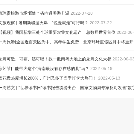
滇琼贵旅游市场“蹿红” 省内避暑游升温
2022-07-28
文旅观察 | 暑期新疆游火爆，“说走就走”可行吗？
2022-07-22
【视频】我国新增三处全球重要农业文化遗产，总数居世界首位
2022-06
一周旅游|全国近百景区为中、高考学生免费，北京环球度假区月中将重开
2022-06-08
龙舟可造、可赛、还可唱！数一数南粤大地上的龙舟文化大餐
2022-06-0
综艺节目能带火这个“海南最没有存在感的县”吗？
2022-05-19
蓝花楹热度增长200%，广州又多了当季打卡大热门！
2022-05-13
一周艺文 | “世界读书日”读书报告纷纷出台，国家文物局专家反对发售“数
品”
2022-04-26