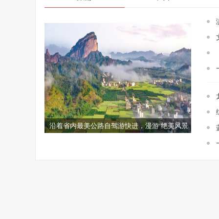
沿着省内最美公路自驾游快进，漫游 绝美风景
在路途