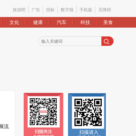
旅游吧
广告
招标
数字报
手机版
无障碍
文化
健康
汽车
科技
美食
展流