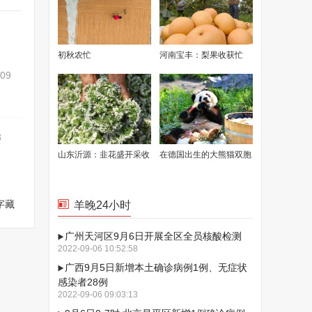
初秋农忙
河南宝丰：梨果收获忙
-09
3
山东沂源：韭花盛开采收
在德国出生的大熊猫双胞
忙
胎迎来3岁生日
字藏
羊晚24小时
广州天河区9月6日开展全区全员核酸检测
2022-09-06 10:52:58
广西9月5日新增本土确诊病例1例、无症状
感染者28例
2022-09-06 09:03:13