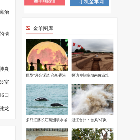
离治
金羊图库
的情
肺炎
巨型“月亮”彩灯亮相香港
探访仰韶晚期南佐遗址
公室
佐敦谷水道花园
月6日
健龙
多只江豚长江葛洲坝水域
浙江台州：台风“轩岚
冲浪戏水
诺”逼近 沿海掀起惊涛巨
浪