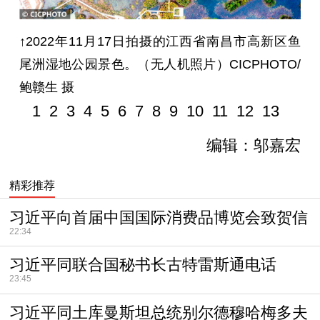
↑2022年11月17日拍摄的江西省南昌市高新区鱼
尾洲湿地公园景色。（无人机照片）CICPHOTO/
鲍赣生 摄
1
2
3
4
5
6
7
8
9
10
11
12
13
编辑：邬嘉宏
精彩推荐
习近平向首届中国国际消费品博览会致贺信
22:34
习近平同联合国秘书长古特雷斯通电话
23:45
习近平同土库曼斯坦总统别尔德穆哈梅多夫