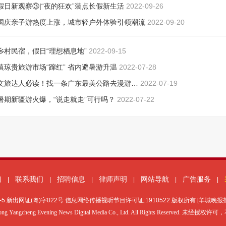
假日新观察③|“夜的狂欢”装点长假新生活
2022-09-26
国庆亲子游热度上涨，城市轻户外体验引领潮流
2022-09-20
乡村民宿，假日“理想栖息地”
2022-09-15
滇琼贵旅游市场“蹿红” 省内避暑游升温
2022-07-28
文旅达人必读！找一条广东最美公路去漫游…
2022-07-19
暑期新疆游火爆，“说走就走”可行吗？
2022-07-22
们
联系我们
招聘信息
律师声明
网站导航
广告服务
|
|
|
|
|
|
-5
新出网证(粤)字022号 信息网络传播视听节目许可证:1910522 版权所有 [羊城晚
ong Yangcheng Evening News Digital Media Co., Ltd. All Rights Reserved. 