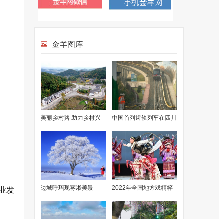
金羊图库
美丽乡村路 助力乡村兴
中国首列齿轨列车在四川
资阳下线
边城呼玛现雾凇美景
2022年全国地方戏精粹
业发
展演在南宁开幕