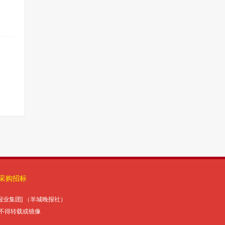
采购招标
报报业集团] （羊城晚报社）
未经授权许可，不得转载或镜像