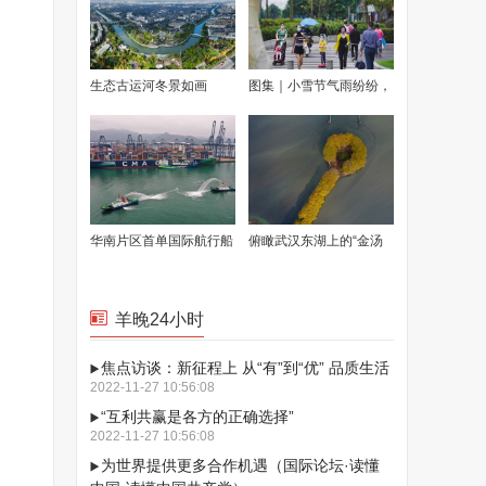
生态古运河冬景如画
图集｜小雪节气雨纷纷，
广州降雨又降温
华南片区首单国际航行船
俯瞰武汉东湖上的“金汤
舶LNG加注业务在深圳盐
勺”
田港完成
羊晚24小时
焦点访谈：新征程上 从“有”到“优” 品质生活
2022-11-27 10:56:08
“互利共赢是各方的正确选择”
2022-11-27 10:56:08
为世界提供更多合作机遇（国际论坛·读懂