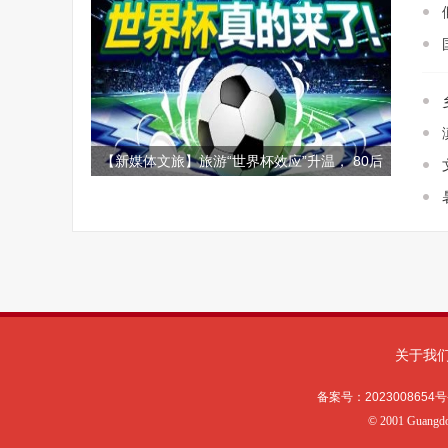
【新媒体文旅】旅游“世界杯效应”升温， 80后
男性球迷热衷酒店带娃看球
关于我
备案号：
2023008654号
©
2001 Guangd