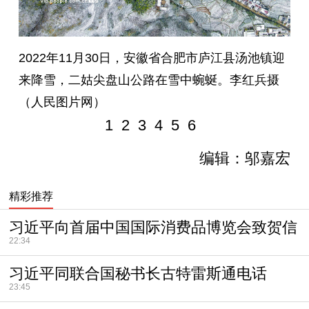
2022年11月30日，安徽省合肥市庐江县汤池镇迎
来降雪，二姑尖盘山公路在雪中蜿蜒。李红兵摄
（人民图片网）
1
2
3
4
5
6
编辑：邬嘉宏
精彩推荐
习近平向首届中国国际消费品博览会致贺信
22:34
习近平同联合国秘书长古特雷斯通电话
23:45