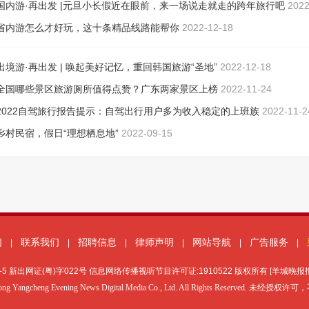
国内游·再出发 |元旦小长假近在眼前，来一场说走就走的跨年旅行吧
2022
30
省内游怎么才好玩，这十条精品线路能帮你
2022-12-18
出境游·再出发 | 唤起美好记忆，重回韩国旅游“圣地”
2022-12-18
全国哪些景区旅游厕所值得点赞？广东两家景区上榜
2022-11-24
2022自驾旅行报告提示：自驾出行用户多为收入稳定的上班族
2022-11-2
乡村民宿，假日“理想栖息地”
2022-09-15
们
联系我们
招聘信息
律师声明
网站导航
广告服务
|
|
|
|
|
|
-5
新出网证(粤)字022号 信息网络传播视听节目许可证:1910522 版权所有 [羊城晚
ong Yangcheng Evening News Digital Media Co., Ltd. All Rights Reserved. 