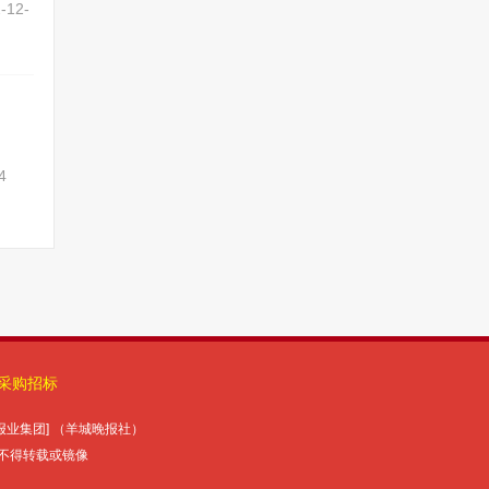
-12-
4
采购招标
报报业集团] （羊城晚报社）
未经授权许可，不得转载或镜像