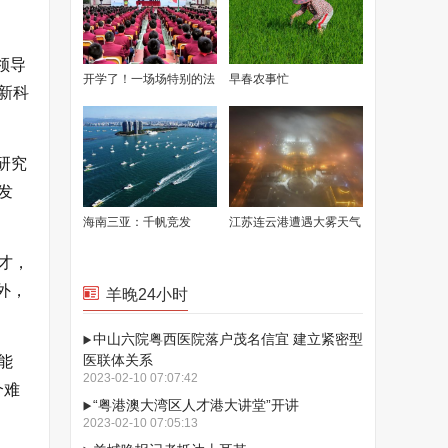
领导
开学了！一场场特别的法
早春农事忙
新科
治“开学第一课”在广东各
地精彩“开讲”
研究
发
海南三亚：千帆竞发
江苏连云港遭遇大雾天气
城市建筑若隐若现
才，
外，
羊晚24小时
中山六院粤西医院落户茂名信宜 建立紧密型
医联体关系
能
2023-02-10 07:07:42
个难
“粤港澳大湾区人才港大讲堂”开讲
2023-02-10 07:05:13