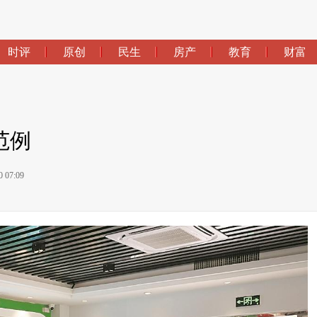
时评
原创
民生
房产
教育
财富
范例
07:09