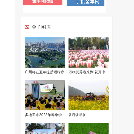
金羊图库
广州将在五年提质增绿森
万物复苏春来到 花开中
林面积100万亩
国遍地香
多地迎来2023年春季学
备种备耕忙
期开学