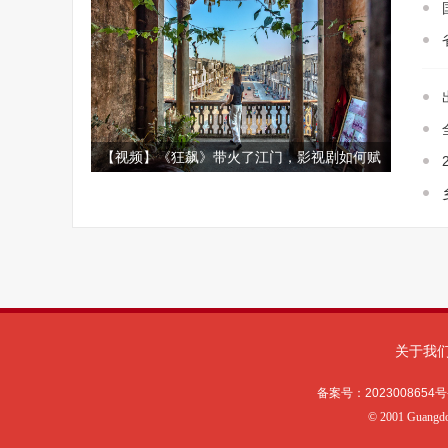
【视频】《狂飙》带火了江门，影视剧如何赋
能城市文旅?
关于我
备案号：
2023008654号
©
2001 Guangd