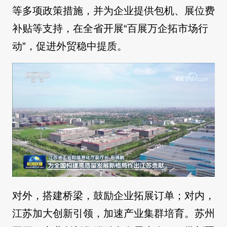
等多项政策措施，并为企业提供包机、展位费
补贴等支持，在全省开展“百展万企拓市场行
动”，促进外贸稳中提质。
对外，搭建桥梁，鼓励企业拓展订单；对内，
江苏加大创新引领，加速产业集群培育。苏州