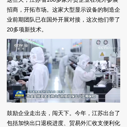
招商，开拓市场。这家大型显示设备的制造企
业前期团队已在国外开展对接，这次他们带了
20多项新技术。
鼓励企业走出去，闯天下。今年，江苏出台了
包括加快出口退税进度、贸易外汇收支便利化