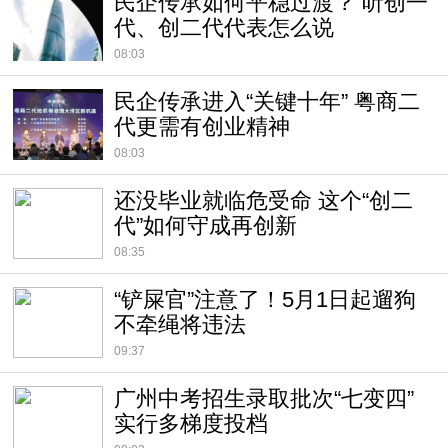
民企传承如何平稳过渡？ 听创一
代、创二代代表怎么说
08:03
民企传承进入“关键十年” 粤商二
代更需有创业精神
08:03
还没毕业就临危受命 这个“创二
代”如何守成再创新
08:35
“铲屎官”注意了！5月1日起遛狗
不牵绳将违法
09:37
广州中考招生录取批次“七变四”
实行多梯度投档