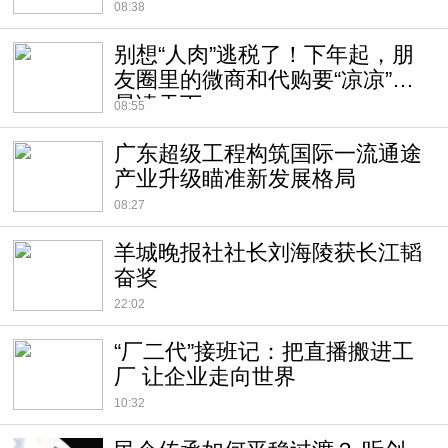
08:38
别想“人肉”逃税了！下年起，朋
友圈里的微商和代购要“凉凉”？|
晨读天下
08:55
广东超级工程构筑国际一流通途
产业升级瞄准新发展格局
08:27
羊城晚报社社长刘海陵获长江韬
奋奖
22:02
“厂二代”接班记：把直播搬进工
厂 让企业走向世界
10:32