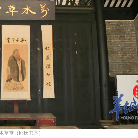
木草堂（邱氏书室）