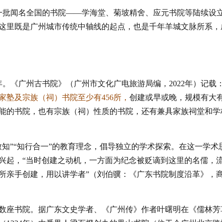
，一批闻名全国的书院——学海堂、菊坡精舍、应元书院等陆续设
这里既是广州城市传统中轴线的起点，也是千年羊城文脉所系，
年。《广州古书院》
（广州市文化广电旅游局编，2022年）
记载
塾及宗族（祠）书院至少有456所，
创建或早或晚，规模有大
能的书院，也有宗族（祠）性质的书院，还有兼具家族祠堂和学
知”“知行合一”的教育理念，倡导独立的学术探索。在这一学术
兴起，“当时创建之动机，一方面为纪念被贬谪到这里的名儒，
所亲手创建，用以讲学者”
（刘伯骥：《广东书院制度沿革》，
数座书院。据广东文史学者、《广州传》作者叶曙明在《儒林芳