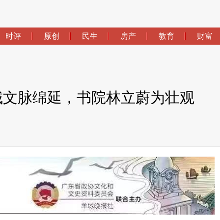
时评
原创
民生
房产
教育
财富
古城文脉绵延，书院林立蔚为壮观