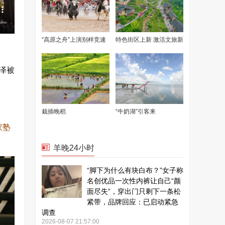
泽被
家塾