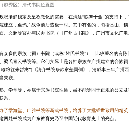
（越秀区）清代书院位置图
政权渐趋稳定及皇权教化的需要，在清廷“赐帑千金”的支持下，
院建立，至鸦片战争前后盛极一时。其中有名的，包括番山、穗
石、文澜等官办与民办书院
（《广州古书院》，广州市文化广电
有众多的宗族
（祠）
书院
（或称“姓氏书院”）
，比较著名的有陈
、梁氏青云书院等。它们实际上是各姓宗族在广州建立的合族祠
输粮往来暂寓”
(《清介书院条款家塾同例》，清咸丰三年广州
当关联。
塾、学堂等，亦属于宗族书院性质，虽不能等同于正规的公立及
联系。
办了学海堂、广雅书院等新式书院，培养了大批经世致用的精英
这两处书院成为广东教育史乃至中国近代教育史上的亮点。