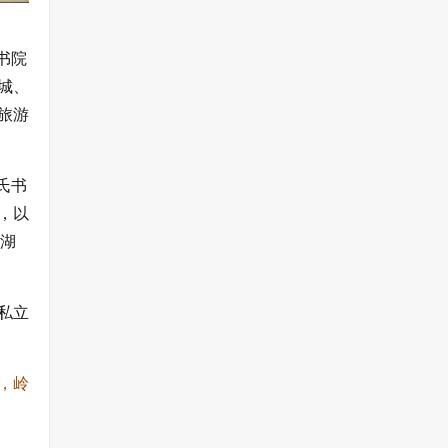
书院
城、
旅游
氏书
，以
西湖
私立
，岭