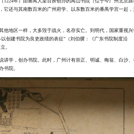
1224年）由番禺人梁百揆创办的禺山书院
（位于今广州北京路
，它还与其南数百米的广州府学、以东数百米的番禺学宫一起，
其他地区一样，大多毁于战火，名存实亡。到明代，国家重视兴
多以创建书院为良吏政绩的表征”
（刘伯骥：《广东书院制度沿
建立。
说讲学，创办书院。此时，广州计有崇正、明诚、晦翁、白沙、
办书院。