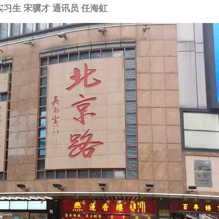
实习生 宋骥才 通讯员 任海虹