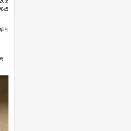
城隍
形成
学育
粤