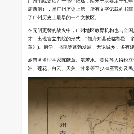
广州书院史话》一书中记述，南宋宁宗嘉定十七年（
庙西侧）
，是广州历史上第一所有文字记载的书院
了广州历史上最早的一个文教区。
在元明更替的战火中，广州地区教育机构也与全国
才，出现官立书院的形式，“知府知县莅临郡邑，
革》)
。府学、书院等蓬勃发展，无论城乡，多有
岭南著名理学家陈献章、湛若水、黄佐等人纷纷立
洲、莲花、白云、天关、甘泉等至少30座官办及民