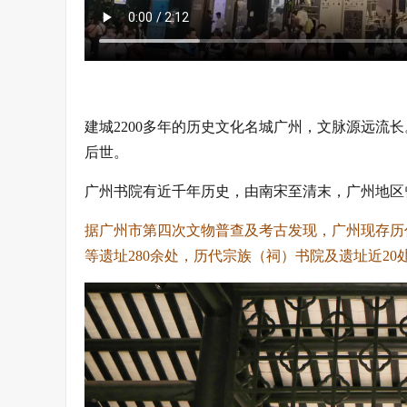
建城2200多年的历史文化名城广州，文脉源远流
后世。
广州书院有近千年历史，由南宋至清末，广州地区
据广州市第四次文物普查及考古发现，广州现存历
等遗址280余处，历代宗族（祠）书院及遗址近20