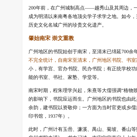
200年前，在广州城制高点——越秀山及其周边
成为明清以来南粤各地顶尖学子求学之地。如今，
历史文化名城广州的珍贵文化遗产。
肇始南宋 崇文重教
广州地区的书院始创于南宋，至清末已绵延700余
不完全统计，自南宋至清末，广州地区书院、书室家
小，有学宫、官办书院、民办书院；有正统学校功
能的书室、书社、家塾、学堂等。
南宋时期，程朱理学兴起，朱熹等大儒强调“格物致
的影响下，书院应运而生。广州地区的书院也由此
余韵，建书院以资敬仰；一方面为当时官吏或乡儒
印书馆，1937年）
。
此时，广州计有玉喦、濂溪、禺山、菊坡、番山等