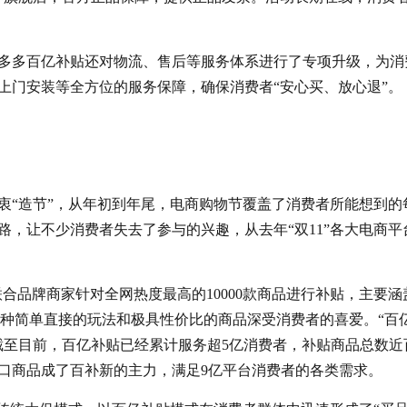
多多百亿补贴还对物流、售后等服务体系进行了专项升级，为消
上门安装等全方位的服务保障，确保消费者“安心买、放心退”。
衷“造节”，从年初到年尾，电商购物节覆盖了消费者所能想到的
，让不少消费者失去了参与的兴趣，从去年“双11”各大电商平
，联合品牌商家针对全网热度最高的10000款商品进行补贴，主要涵
这种简单直接的玩法和极具性价比的商品深受消费者的喜爱。“百
。截至目前，百亿补贴已经累计服务超5亿消费者，补贴商品总数近
口商品成了百补新的主力，满足9亿平台消费者的各类需求。