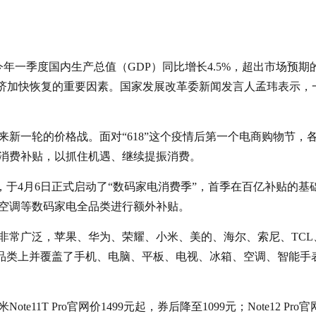
年一季度国内生产总值（GDP）同比增长4.5%，超出市场预期
经济加快恢复的重要因素。国家发展改革委新闻发言人孟玮表示，
新一轮的价格战。面对“618”这个疫情后第一个电商购物节，
消费补贴，以抓住机遇、继续提振消费。
步，于4月6日正式启动了“数码家电消费季”，首季在百亿补贴的基
、空调等数码家电全品类进行额外补贴。
非常广泛，苹果、华为、荣耀、小米、美的、海尔、索尼、TCL
，品类上并覆盖了手机、电脑、平板、电视、冰箱、空调、智能手
1T Pro官网价1499元起，券后降至1099元；Note12 Pro官