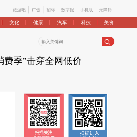
旅游吧
广告
招标
数字报
手机版
无障碍
文化
健康
汽车
科技
美食
电消费季”击穿全网低价