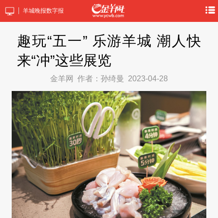
羊城晚报数字报
趣玩“五一” 乐游羊城 潮人快
来“冲”这些展览
金羊网
作者：孙绮曼
2023-04-28