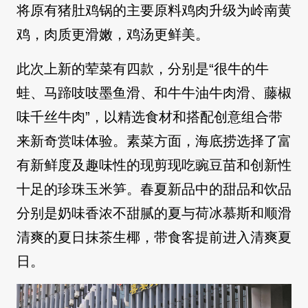
将原有猪肚鸡锅的主要原料鸡肉升级为岭南黄
鸡，肉质更滑嫩，鸡汤更鲜美。
此次上新的荤菜有四款，分别是“很牛的牛
蛙、马蹄吱吱墨鱼滑、和牛牛油牛肉滑、藤椒
味千丝牛肉”，以精选食材和搭配创意组合带
来新奇赏味体验。素菜方面，海底捞选择了富
有新鲜度及趣味性的现剪现吃豌豆苗和创新性
十足的珍珠玉米笋。春夏新品中的甜品和饮品
分别是奶味香浓不甜腻的夏与荷冰慕斯和顺滑
清爽的夏日抹茶生椰，带食客提前进入清爽夏
日。