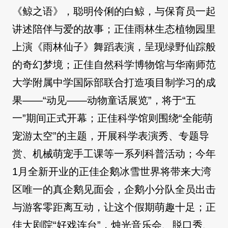
《鲸之语》，聪明伶俐的白鲸，与保育员一起
讲述陪伴与爱的故事；正佳雨林生态植物园里
上演《雨林仙子》舞蹈表演，呈现绿野仙踪般
的奇幻梦境；正佳自然科学博物馆与华南师范
大学附属中学国际部联合打造项目制学习的成
果——“动见——动物童话展览”，将于“五
一”期间正式开幕；正佳科学馆则围绕“全能萌
宠游太空”的主题，开展科学表演秀、专题导
赏、机械萌宠手工课等一系列科普活动；今年
1月全新开业的正佳企鹅冰雪世界将带来大湾
区唯一的真企鹅见面会，企鹅小分队全员出击
与游客零距离互动，让这个假期萌趣十足；正
佳大剧院“好戏连台”，烛光音乐会、脱口秀、