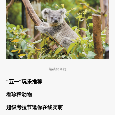
萌萌的考拉
“五一”玩乐推荐
看珍稀动物
超级考拉节邀你在线卖萌