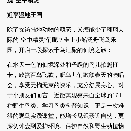
观“空中精灵”
近享湿地王国
除了探访陆地动物的萌态，又怎能少了翱翔天
际的“空中精灵”们呢？坐上小船泛舟飞鸟乐
园，开启一段探索千鸟汇聚的仙境之旅：
在水天一色的仙境深处和雀跃的鸟儿拍照打
卡，欣赏百鸟飞歌，听鸟儿们歌颂春天的演唱
会，享受无拘无束的快乐，充分舒展身心。对
于小朋友们而言，近距离观察来自全球的161
种野生鸟类、学习鸟类科普知识，更是一次难
得的观鸟实践课堂，能增长见识亲近自然，更
深切体会到爱护环境、保护自然和野生动植物