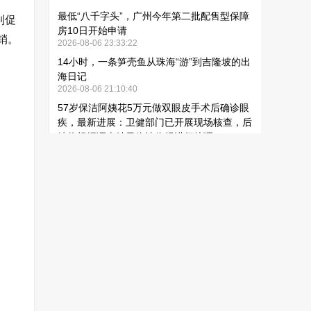
列促
销。