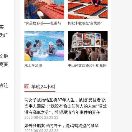
实
为广
文脉
商圈
者连