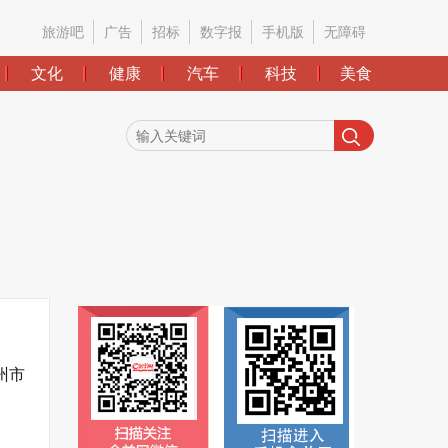
旅游吧
广告
招标
数字报
手机版
无障碍
文化
健康
汽车
科技
美食
州市