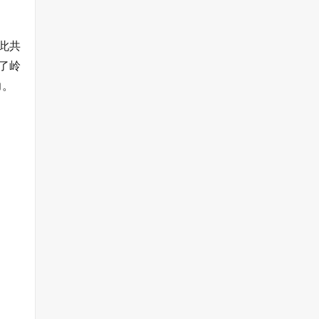
此共
了岭
力。