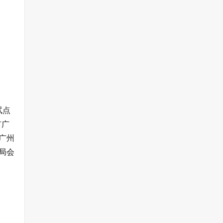
试点
市广
广州
局会
）