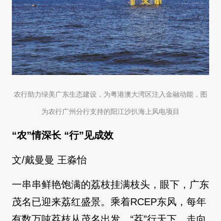
农行助力绿美广东生态建设，为粤港澳大湾区注入金融动能，图
为农行广州分行支持的阳江沙扒海上风电项目
“农”情深长 “行”见成效
文/戴曼曼 王淼怡
一串串鲜艳饱满的荔枝挂满枝头，眼下，广东
茂名已迎来荔红盛景。乘着RCEP东风，每年
有数万吨荔枝从茂名出发，“荔”行天下，走向