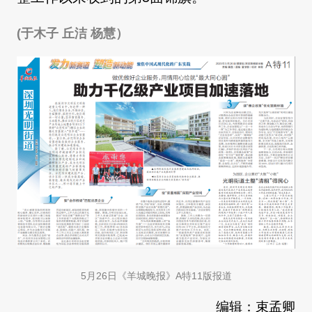
(于木子 丘洁 杨慧）
5月26日《羊城晚报》A特11版报道
编辑：束孟卿