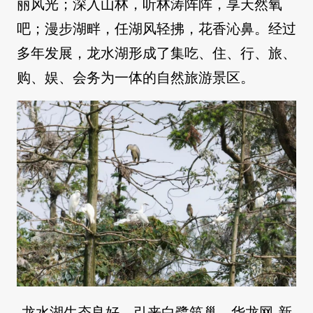
丽风光；深入山林，听林涛阵阵，享天然氧
吧；漫步湖畔，任湖风轻拂，花香沁鼻。经过
多年发展，龙水湖形成了集吃、住、行、旅、
购、娱、会务为一体的自然旅游景区。
龙水湖生态良好，引来白鹭筑巢。华龙网-新