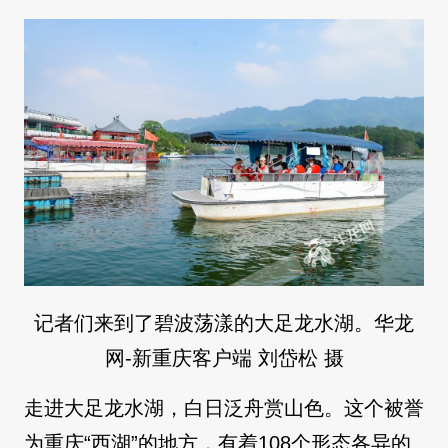
记者们来到了碧波荡漾的大足龙水湖。华龙
网-新重庆客户端 刘岱松 摄
走进大足龙水湖，白日泛舟赏山色。这个被誉
为重庆“西湖”的地方，有着108个形态各异的