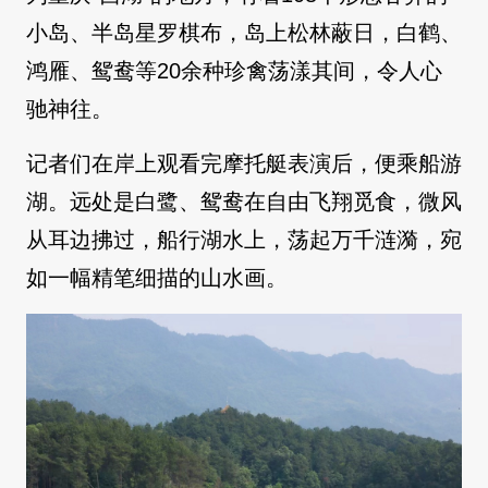
小岛、半岛星罗棋布，岛上松林蔽日，白鹤、
鸿雁、鸳鸯等20余种珍禽荡漾其间，令人心
驰神往。
记者们在岸上观看完摩托艇表演后，便乘船游
湖。远处是白鹭、鸳鸯在自由飞翔觅食，微风
从耳边拂过，船行湖水上，荡起万千涟漪，宛
如一幅精笔细描的山水画。