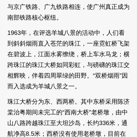
与京广铁路、广九铁路相连，使广州真正成为
南部铁路核心枢纽。
1963年，在评选羊城八景的活动中，人们看
到斜斜烟雨直入苍茫的珠江，一座霓虹桥飞架
在碧波上，江面水雾缭绕，桥上车水马龙；横
跨珠江的珠江大桥如同彩虹，与磅礴的珠江交
相辉映，伴着四周翠绿的田野。“双桥烟雨”因
而入选成为羊城八景之一。
珠江大桥分为东、西两桥。其中东桥采用陈济
棠治粤期间未完工的“西南大桥”老桥墩，由中
山八路跨越珠江至大坦沙岛，长约336米，通
航净高8.5米；西桥没有使用老桥墩，目前在