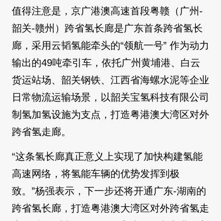
值得注意是，京广港澳高速首段粤赣（广州-
韶关-赣州）跨省氢长廊是广东首条跨省氢长
廊，采用云韬氢能牵头的“领航一号” 作为动力
输出的49吨牵引车，依托广州黄埔港、白云
货运站场、韶关钢铁、江西省海螺水泥等企业
日常物流运输场景，以韶关宝氢科技有限公司
制氢加氢设施为支点，打造粤港澳大湾区对外
跨省氢走廊。
“这条氢长廊真正意义上实现了加快构建氢能
高速网络，将氢能车辆的优势发挥到极
致。”杨强表示，下一步还将开通广东-湖南的
跨省氢长廊，打造粤港澳大湾区对外跨省氢走