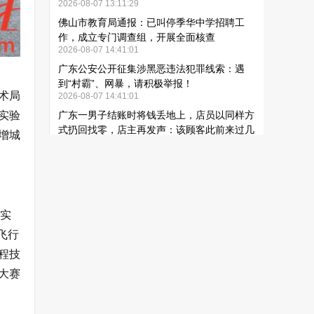
术局
实验
增城
合实
飞行
程技
大赛