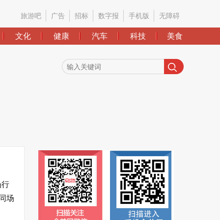
旅游吧
广告
招标
数字报
手机版
无障碍
文化
健康
汽车
科技
美食
场行
同场