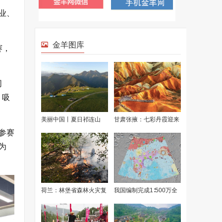
业、
赛，
同
，吸
参赛
为