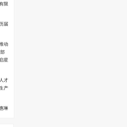
有限
历届
推动
信部
启星
人才
生产
惠琳