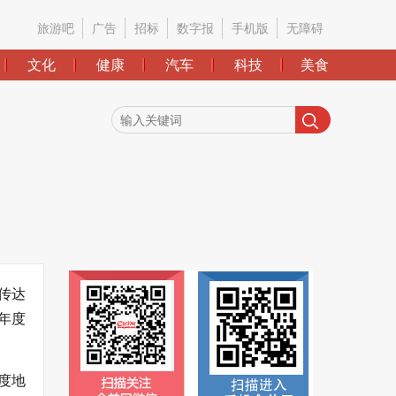
旅游吧
广告
招标
数字报
手机版
无障碍
文化
健康
汽车
科技
美食
传达
年度
度地