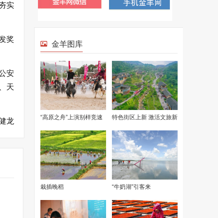
夯实
发奖
公安
、天
健龙