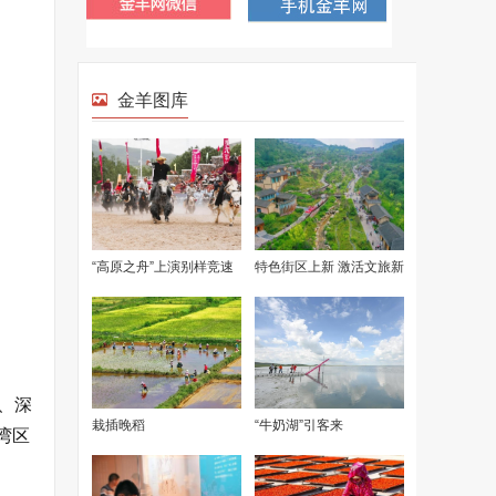
、深
湾区