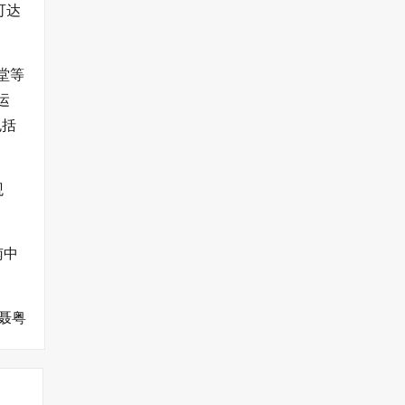
可达
堂等
运
包括
观
南中
聂粤