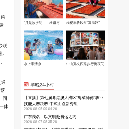
及跨
建
沙联
-
时、
交通
针落
。同
一体