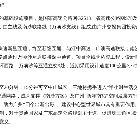
”
基础设施项目，是国家高速公路网G2518、省高速公路网S78
里，由主线及南沙联络线（万顷沙支线）组成,由广州交投集团投资
港快速新垦互通，终至新隆互通，与江中高速、广澳高速联接；南
，终点通过万顷沙互通联接深中通道。项目全线为桥梁工程，设新垦
西路、万顷沙等互通立交9处，近期采用设计速度100公里/小
20分钟，15分钟可至中山城区，三地将携手进入“半小时生活
交通网络，成为支撑《南沙方案》及广州“两洋南拓”空间发展方
、助力广州“四个出新出彩”、建设中心型世界城市具有重要作用
圈，对于贯通国家及广东高速公路规划主干道、促进珠三角区域
意义。