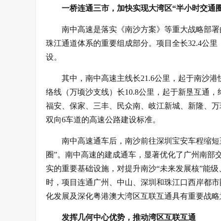
一桥连通三市，加快实现大湾区“半小时交通圈
南中高速是落实《南沙方案》等重大战略部署的
珠江通道体系的重要组成部分。项目全长32.4公
设。
其中，南中高速主线长21.6公里，起于南沙
络线（万顷沙支线）长10.8公里，起于新垦互通
福安、保家、三丰、民众南、岐江新城、新隆、万环
双向6车道的高速公路建设标准。
南中高速通车后，南沙前往深圳宝安车程缩短至
圈”。南中高速的建成通车，显著优化了广州南部
实的重要基础设施，对提升南沙“未来发展核”能级
时，项目连通广州、中山、深圳和珠江口西岸都市
化发展及深化粤港澳大湾区互联互通具有重要战略
发挥几何中心优势，推动湾区互联互通