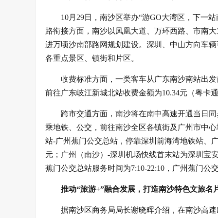
10月29日，南沙区举办“游GO大湾区，下
路衔接方面，南沙以凤凰大道、万环西路、市南大
进万顷沙南部路网规划建设。深圳、中山方向车辆
各重点景区、镇街和片区。
收费标准方面，一类客车从广东南沙南站出发前
前往广东岐江新城北站收费金额为10.34元（粤卡
跨市交通方面，南沙将在南中高速开通当日同
乘地铁、公交，前往南沙全区各镇街及广州市中心
站-广州蕉门公交总站，停靠深圳前海湾地铁站、广州横
元；广州（南沙）-深圳机场快线首末站为深圳宝
蕉门公交总站服务时间为7:10-22:10，广州蕉门公交
推动“旅游+”融合发展，打造南沙特色文旅名
据南沙区商务局局长谢晓晖介绍，在南沙高速出