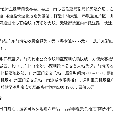
一站南沙”主题新闻发布会。会上，南沙区住建局副局长郭晟介绍，
道3条道路快速化改造为基础，打造中轴大道，串联重点片区，
可通过南沙联络线（万顷沙支线）无缝衔接区内市政道路，快速
往广东前海站收费金额为69元（粤卡通65.55元），从广东彩
通）。
步开行至深圳前海跨市公交专线和至深圳机场快线，方便乘客接
城区。其中，广州（南沙）-深圳跨市公交首末站为深圳前海湾
沥地铁站、广州蕉门公交总站，服务时间为7:00-21:30，票价
安机场-广州蕉门公交总站（南沙城市候机楼），深圳宝安机场至
总站至深圳宝安机场服务时间为5:00-19:00，票价60元。
片
口附近，游客可购买地道农产品，品尝非遗美食地道“南沙味”。