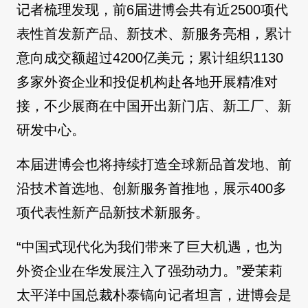
记者梳理发现，前6届进博会共有近2500项代
表性首发新产品、新技术、新服务亮相，累计
意向成交额超过4200亿美元；累计组织1130
多家外资企业和投促机构赴各地开展精准对
接，不少展商在中国开出新门店、新工厂、新
研发中心。
本届进博会也将持续打造全球新品首发地、前
沿技术首选地、创新服务首推地，展示400多
项代表性新产品新技术新服务。
“中国式现代化为我们带来了巨大机遇，也为
外资企业在华发展注入了强劲动力。”爱茉莉
太平洋中国总裁朴泰镐向记者坦言，进博会是