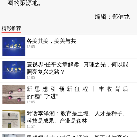
圈的策源地。
编辑：郑健龙
精彩推荐