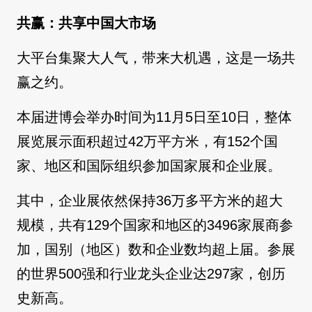
共赢：共享中国大市场
大平台集聚大人气，带来大机遇，这是一场共
赢之约。
本届进博会举办时间为11月5日至10日，整体
展览展示面积超过42万平方米，有152个国
家、地区和国际组织参加国家展和企业展。
其中，企业展依然保持36万多平方米的超大
规模，共有129个国家和地区的3496家展商参
加，国别（地区）数和企业数均超上届。参展
的世界500强和行业龙头企业达297家，创历
史新高。