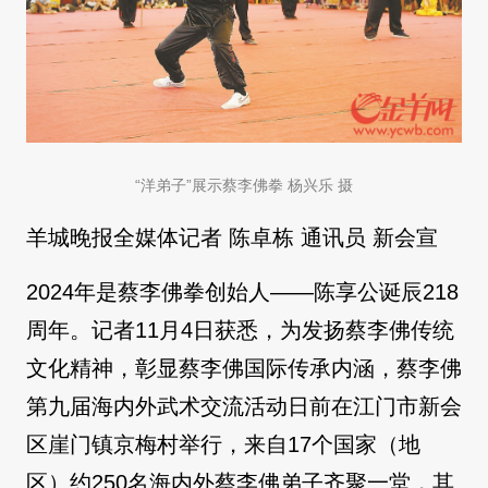
“洋弟子”展示蔡李佛拳 杨兴乐 摄
羊城晚报全媒体记者 陈卓栋 通讯员 新会宣
2024年是蔡李佛拳创始人——陈享公诞辰218
周年。记者11月4日获悉，为发扬蔡李佛传统
文化精神，彰显蔡李佛国际传承内涵，蔡李佛
第九届海内外武术交流活动日前在江门市新会
区崖门镇京梅村举行，来自17个国家（地
区）约250名海内外蔡李佛弟子齐聚一堂，其