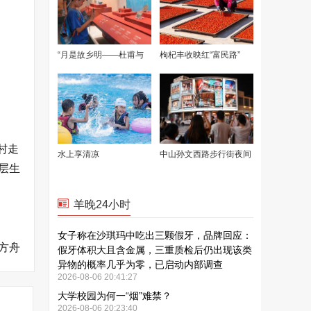
村走
层生
方舟