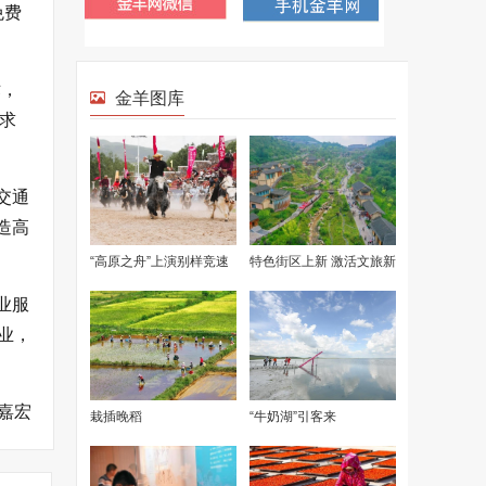
免费
术，
求
交通
造高
业服
业，
嘉宏