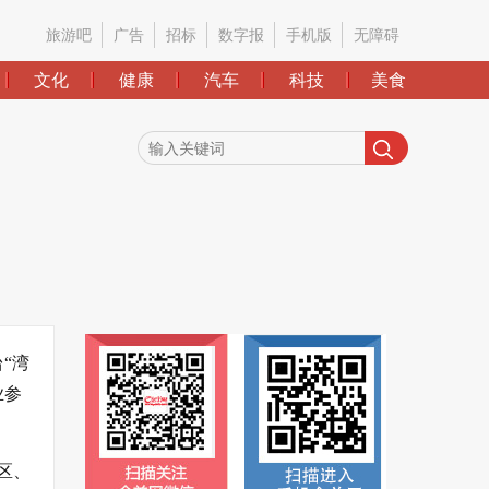
旅游吧
广告
招标
数字报
手机版
无障碍
文化
健康
汽车
科技
美食
“湾
业参
区、