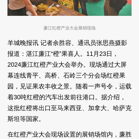
廉江红橙产业大会展销现场
羊城晚报讯 记者余胜容、通讯员张思燕摄影
报道：湛江廉江“橙”果喜人。11月23日，
2024廉江红橙产业大会举办。现场通过大屏
幕连线青平、高桥、石岭三个分会场红橙果
园，见证果农丰收之景。随着一声号令，运载
着30吨红橙的汽车出发前往港口。据介绍，
这批红橙将出口至马来西亚、加拿大、哈萨克
斯坦等国家。
在红橙产业大会现场设置的展销场馆内，廉胜