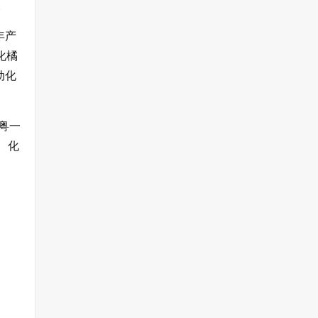
。
年产
化橘
动化
粤一
、化