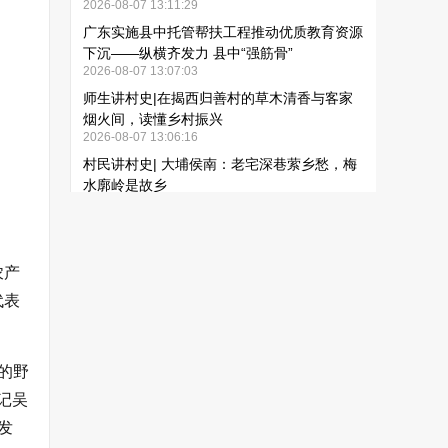
农产
代表
的野
记吴
发