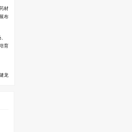
药材
展布
场、
培育
健龙