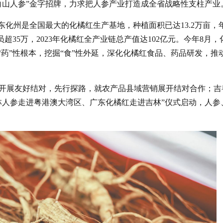
白山人参”金字招牌，力求把人参产业打造成全省战略性支柱产业
东化州是全国最大的化橘红生产基地，种植面积已达13.2万亩，
超35万，2023年化橘红全产业链总产值达102亿元。今年8月，
“药”性根本，挖掘“食”性外延，深化化橘红食品、药品研发，推
开展友好结对，先行探路，就农产品县域营销展开结对合作；吉
林人参走进粤港澳大湾区、广东化橘红走进吉林”仪式启动，人参