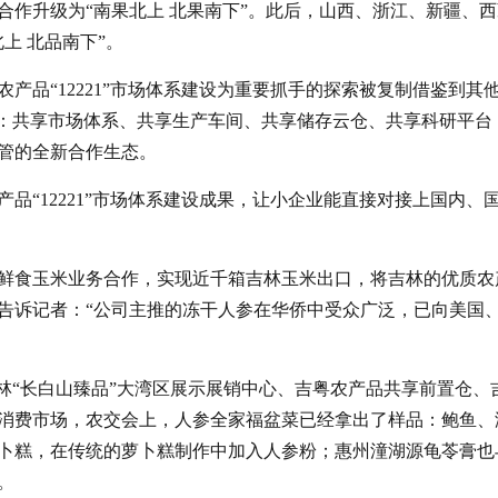
作升级为“南果北上 北果南下”。此后，山西、浙江、新疆、西
上 北品南下”。
产品“12221”市场体系建设为重要抓手的探索被复制借鉴到其
”：共享市场体系、共享生产车间、共享储存云仓、共享科研平台
管的全新合作生态。
品“12221”市场体系建设成果，让小企业能直接对接上国内、
鲜食玉米业务合作，实现近千箱吉林玉米出口，将吉林的优质农
告诉记者：“公司主推的冻干人参在华侨中受众广泛，已向美国
林“长白山臻品”大湾区展示展销中心、吉粤农产品共享前置仓、
消费市场，农交会上，人参全家福盆菜已经拿出了样品：鲍鱼、
卜糕，在传统的萝卜糕制作中加入人参粉；惠州潼湖源龟苓膏也
。