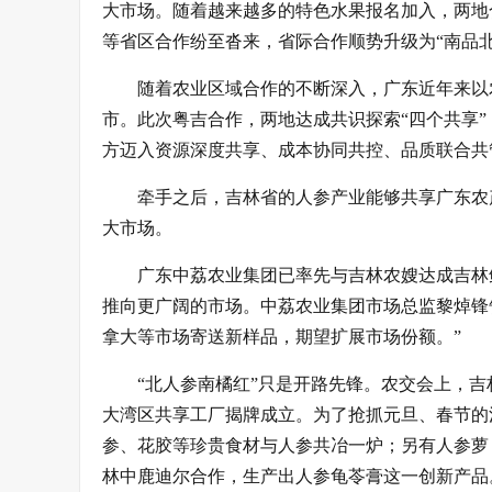
大市场。随着越来越多的特色水果报名加入，两地合
等省区合作纷至沓来，省际合作顺势升级为“南品北
随着农业区域合作的不断深入，广东近年来以农
市。此次粤吉合作，两地达成共识探索“四个共享
方迈入资源深度共享、成本协同共控、品质联合共
牵手之后，吉林省的人参产业能够共享广东农产
大市场。
广东中荔农业集团已率先与吉林农嫂达成吉林
推向更广阔的市场。中荔农业集团市场总监黎焯锋
拿大等市场寄送新样品，期望扩展市场份额。”
“北人参南橘红”只是开路先锋。农交会上，吉
大湾区共享工厂揭牌成立。为了抢抓元旦、春节的
参、花胶等珍贵食材与人参共冶一炉；另有人参萝
林中鹿迪尔合作，生产出人参龟苓膏这一创新产品