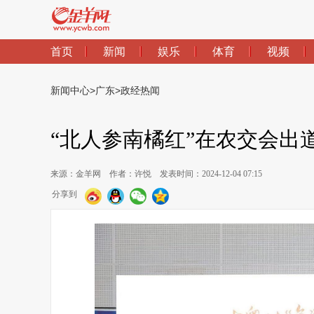
首页
新闻
娱乐
体育
视频
新闻中心
>
广东
>
政经热闻
“北人参南橘红”在农交会出
来源：金羊网
作者：许悦
发表时间：2024-12-04 07:15
分享到