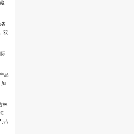
藏
他省
，双
国际
产品
、加
吉林
海
与吉