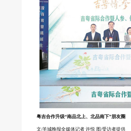
粤吉合作升级“南品北上、北品南下”朋友圈
文/羊城晚报全媒体记者 许悦 图/受访者提供