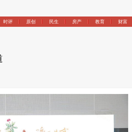
时评
原创
民生
房产
教育
财富
道