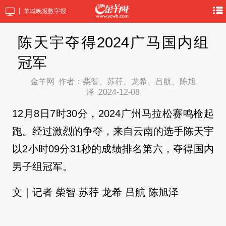
羊城晚报数字报
陈天宇夺得2024广马国内组
冠军
金羊网
作者：柴智、苏荇、龙希、吕航、陈旭
泽
2024-12-08
12月8日7时30分，2024广州马拉松赛鸣枪起
跑。经过激烈的争夺，来自云南的选手陈天宇
以2小时09分31秒的成绩排名第六，夺得国内
男子组冠军。
文｜记者 柴智 苏荇 龙希 吕航 陈旭泽