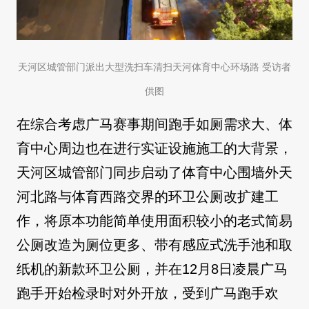
天河区城管部门派出大型洗扫车清扫天河体育中心环场路 受访者
供图
在综合考虑广马赛事期间跑手如厕需求大、体
育中心周边也在进行实证设施施工的大背景，
天河区城管部门同步启动了体育中心围墙外天
河北路与体育西路交界的环卫公厕改扩建工
作，将原本功能简单使用面积较小的老式简易
公厕改造为厕位更多、带有感应式洗手池和取
纸机的新款环卫公厕，并在12月8日凌晨广马
跑手开始检录时对外开放，受到广马跑手欢