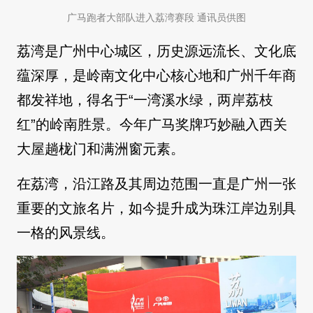
广马跑者大部队进入荔湾赛段 通讯员供图
荔湾是广州中心城区，历史源远流长、文化底
蕴深厚，是岭南文化中心核心地和广州千年商
都发祥地，得名于“一湾溪水绿，两岸荔枝
红”的岭南胜景。今年广马奖牌巧妙融入西关
大屋趟栊门和满洲窗元素。
在荔湾，沿江路及其周边范围一直是广州一张
重要的文旅名片，如今提升成为珠江岸边别具
一格的风景线。