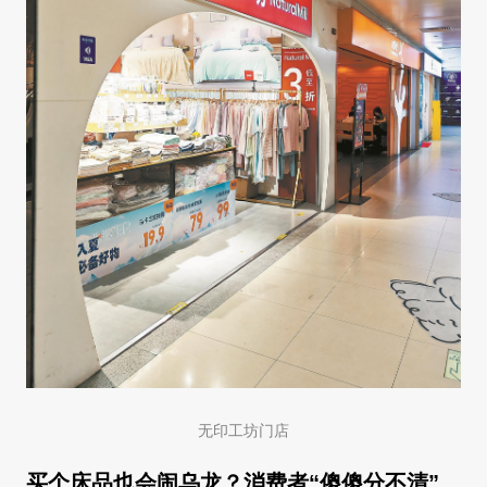
无印工坊门店
买个床品也会闹乌龙？消费者“傻傻分不清”