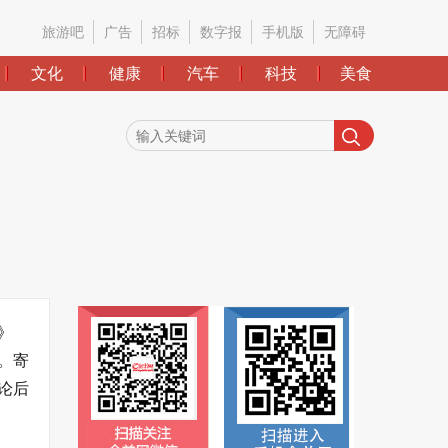
旅游吧
广告
招标
数字报
手机版
无障碍
文化
健康
汽车
科技
美食
》
。寄
论后