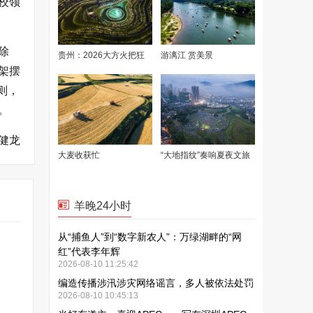
校领
除
架摆
则，
。
健龙