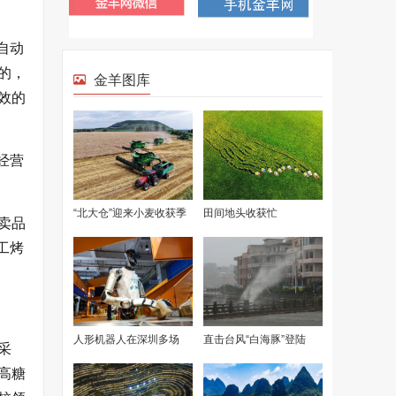
自动
的，
效的
经营
卖品
工烤
采
高糖