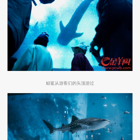
鲸鲨从游客们的头顶游过