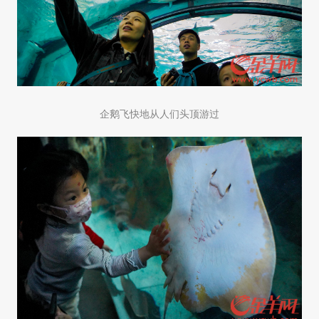
企鹅飞快地从人们头顶游过