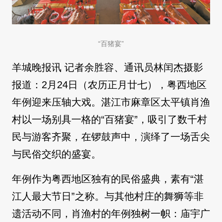
“百猪宴”
羊城晚报讯 记者余胜容、通讯员林闰杰摄影
报道：2月24日（农历正月廿七），粤西地区
年例迎来压轴大戏。湛江市麻章区太平镇肖渔
村以一场别具一格的“百猪宴”，吸引了数千村
民与游客齐聚，在锣鼓声中，演绎了一场舌尖
与民俗交织的盛宴。
年例作为粤西地区独有的民俗盛典，素有“湛
江人最大节日”之称。与其他村庄的舞狮等非
遗活动不同，肖渔村的年例独树一帜：庙宇广