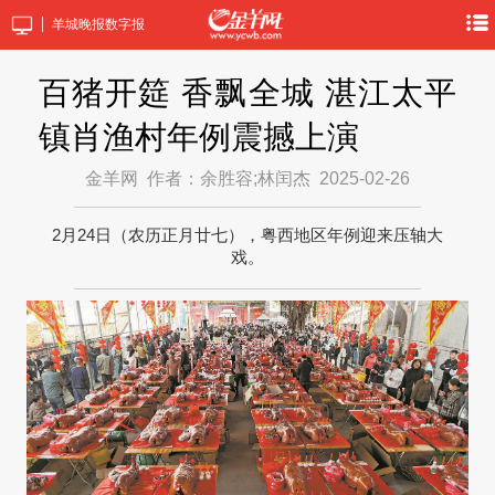
羊城晚报数字报
百猪开筵 香飘全城 湛江太平
镇肖渔村年例震撼上演
金羊网
作者：余胜容;林闰杰
2025-02-26
2月24日（农历正月廿七），粤西地区年例迎来压轴大
戏。