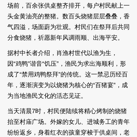
场前，百余张供桌整齐排开，每户村民献上一
头金黄油亮的整猪。数百头烧猪层层叠叠，香
气四溢，场面蔚为壮观。村民们在祭拜后共同
分食烧猪，祈愿新年风调雨顺、出海平安。
据村中长者介绍，肖渔村世代以渔为生，
因“鸡鸭”谐音“饥压”，渔民为求出海顺利，形
成了“禁用鸡鸭祭拜”的传统。这一禁忌历经百
年，逐渐演变为以烧猪为核心的“百猪宴”，成
为当地渔民文化的活态见证。
当天清晨7时，村民便陆续将精心烤制的烧猪
抬至村庙广场。外嫁的女儿、进城务工的青年
纷纷返乡，身着红衣的孩童穿梭于供桌间，老