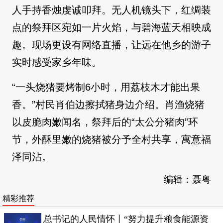
人手持香烛虔诚叩拜。无人机镜头下，红绸装
点的祭拜区宛如一片火焰，与碧海蓝天相映成
趣。现场更设有网络直播，让远在他乡的游子
实时感受家乡年味。
“一头烧猪要烤制6小时，用荔枝木才能出果
香。”村民肖伯边擦拭猪身边介绍。肖渔烧猪
以皮脆肉嫩闻名，祭拜后的“太公分猪肉”环
节，外酥里嫩的烧猪被分予全村共享，寓意福
泽同沾。
编辑：聂粤
精彩推荐