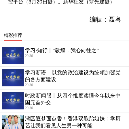
控平台（3月20日摄）。新华社发（翁光建摄）
编辑：聂粤
精彩推荐