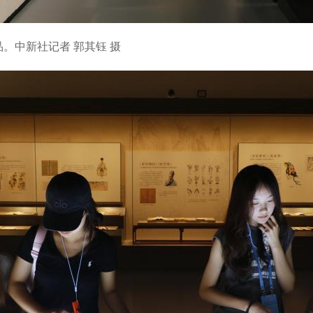
。中新社记者 郭其钰 摄