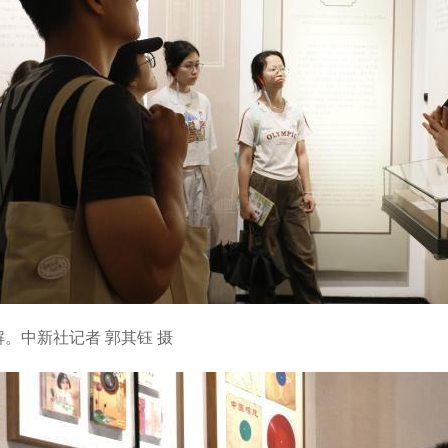
。中新社记者 郭其钰 摄